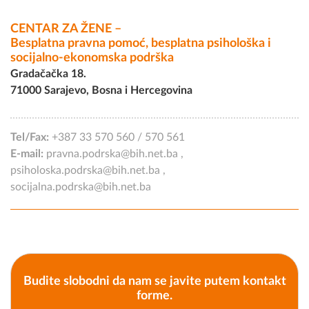
CENTAR ZA ŽENE –
Besplatna pravna pomoć, besplatna psihološka i
socijalno-ekonomska podrška
Gradačačka 18.
71000 Sarajevo, Bosna i Hercegovina
Tel/Fax:
+387 33 570 560
/
570 561
E-mail:
pravna.podrska@bih.net.ba
,
psiholoska.podrska@bih.net.ba
,
socijalna.podrska@bih.net.ba
Budite slobodni da nam se javite putem kontakt
forme.