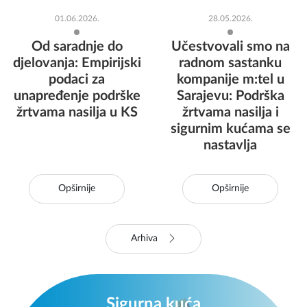
01.06.2026.
28.05.2026.
Od saradnje do
Učestvovali smo na
djelovanja: Empirijski
radnom sastanku
podaci za
kompanije m:tel u
unapređenje podrške
Sarajevu: Podrška
žrtvama nasilja u KS
žrtvama nasilja i
sigurnim kućama se
nastavlja
Opširnije
Opširnije
Arhiva
Sigurna kuća