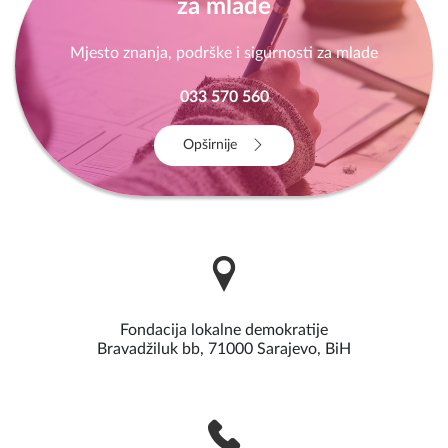
za mlade
Mjesto znanja, podrške i sigurnosti za mlade
033 570 560
Opširnije
Fondacija lokalne demokratije
Bravadžiluk bb, 71000 Sarajevo, BiH