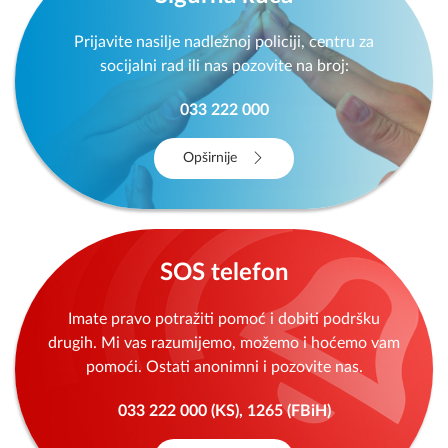
Prijavite nasilje nadležnoj policiji, centru za
socijalni rad ili nas pozovite na broj:
033 222 000
Opširnije
SOS telefon
Imate pravo potražiti pomoć i dobiti podršku
drugih. Mi vas razumijemo, možemo i hoćemo vam
pomoći. Ostati anonimni i pozovite nas.
033 222 000 (KS), 1265 (FBiH)