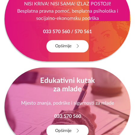
NISI KRIVA! NISI SAMA! IZLAZ POSTOJI!
Besplatna pravna pomoć, besplatna psihološka i
socijalno-ekonomsku podrška
033 570 560 / 570 561
Opširnije
Edukativni kutak
za mlade
Mjesto znanja, podrške i sigurnosti za mlade
033 570 560
Opširnije