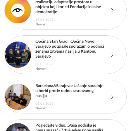
realizaciju adaptacije prostora u
objektu koji koristi Fondacija lokalne
demokratije
13.03.2026.
Novosti
Općina Stari Grad i Općina Novo
Sarajevo potpisale sporazum o podršci
ženama žrtvama nasilja u Kantonu
Sarajevo
09.03.2026.
Novosti
Barcelona&Sarajevo: Jačanje saradnje
u borbi protiv rodno zasnovanog
nasilja
06.03.2026.
Novosti
Pogledajte video: „Vaša podrška je
njena snaga“ - Žrtve seksualnog nasilja