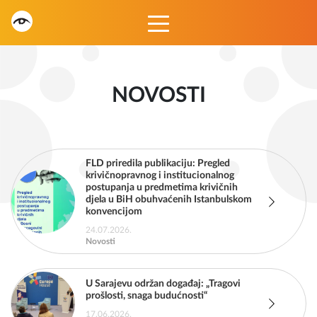
NOVOSTI
FLD priredila publikaciju: Pregled
krivičnopravnog i institucionalnog
postupanja u predmetima krivičnih
djela u BiH obuhvaćenih Istanbulskom
konvencijom
24.07.2026.
Novosti
U Sarajevu održan događaj: „Tragovi
prošlosti, snaga budućnosti“
17.06.2026.