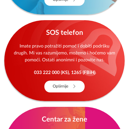
SOS telefon
Imate pravo potražiti pomoć i dobiti podršku
drugih. Mi vas razumijemo, možemo i hoćemo vam
pomoći. Ostati anonimni i pozovite nas.
033 222 000 (KS), 1265 (FBiH)
Opširnije
Centar za žene