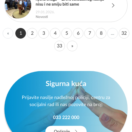
nisu i ne smiju biti same
29.01.2026.
Novosti
«
1
2
3
4
5
6
7
8
...
32
33
»
Sigurna kuća
Prijavite nasilje nadležnoj policiji, centru za
socijalni rad ili nas pozovite na broj:
033 222 000
Opširnije