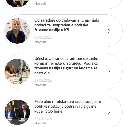
Novosti
Od saradnje do djelovanja: Empirijski
podaci za unapređenje podrške
žrtvama nasilja u KS
01.06.2026.
Novosti
Učestvovali smo na radnom sastanku
kompanije m:tel u Sarajevu: Podrška
žrtvama nasilja i sigurnim kućama se
nastavlja
28.05.2026.
Novosti
Federalno ministarstvo rada i socijalne
politike nastavlja podržavati sigurne
kuće i SOS linije
26.05.2026.
Novosti