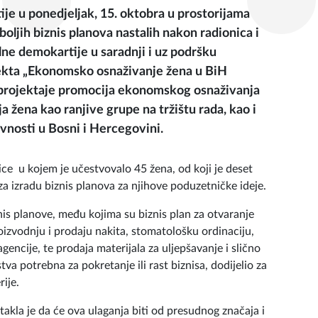
ije u ponedjeljak, 15. oktobra u prostorijama
boljih biznis planova nastalih nakon radionica i
lne demokartije u saradnji i uz podršku
ojekta „Ekonomsko osnaživanje žena u BiH
j projektaje promocija ekonomskog osnaživanja
 žena kao ranjive grupe na tržištu rada, kao i
nosti u Bosni i Hercegovini.
ice u kojem je učestvovalo 45 žena, od koji je deset
 izradu biznis planova za njihove poduzetničke ideje.
is planove, među kojima su biznis plan za otvaranje
roizvodnju i prodaju nakita, stomatološku ordinaciju,
agencije, te prodaja materijala za uljepšavanje i slično
dstva potrebna za pokretanje ili rast biznisa, dodijelio za
rije.
stakla je da će ova ulaganja biti od presudnog značaja i