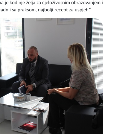
na je kod nje želja za cjeloživotnim obrazovanjem i
adnji sa praksom, najbolji recept za uspjeh.“