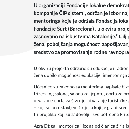
U organizaciji Fondacije lokalne demokrat
kompanije ČIP sistemi, održan je izbor naj
mentoringa koje je održala Fondacija loka
Fondacije Surt (Barcelona) , u okviru pr
zasnovano na iskustvima Katalonije.“ Cil
žena, poboljšanja mogućnosti zapošljavanja
sredstvo za promovisanje rodne ravnoprav
U okviru projekta održane su edukacije i radion
žena dobilo mogućnost edukacije imentoringa za
Učesnice su zajedno sa mentorima napisale bizn
frizerskog salona, salona za ljepotu, obrta za p
otvaranje obrta za šivenje, otvaranje turističke 
– koji su predstavljeni žiriju, a koji je grant sre
tri projekta koji su zadovoljili sve potrebne krite
Azra Džigal, mentorica i jedna od članica žiria i