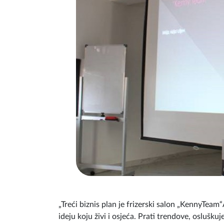
„Treći biznis plan je frizerski salon „KennyTeam
ideju koju živi i osjeća. Prati trendove, osluškuj