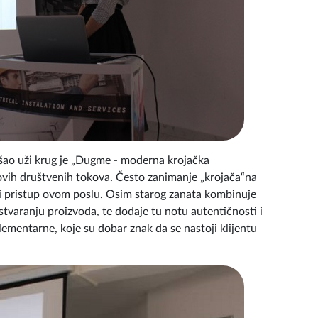
šao uži krug je „Dugme - moderna krojačka
novih društvenih tokova. Često zanimanje „krojača“na
ni pristup ovom poslu. Osim starog zanata kombinuje
 stvaranju proizvoda, te dodaje tu notu autentičnosti i
ementarne, koje su dobar znak da se nastoji klijentu