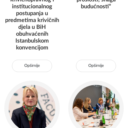
institucionalnog
budućnosti“
postupanja u
predmetima krivičnih
djela u BiH
obuhvaćenih
Istanbulskom
konvencijom
Opširnije
Opširnije