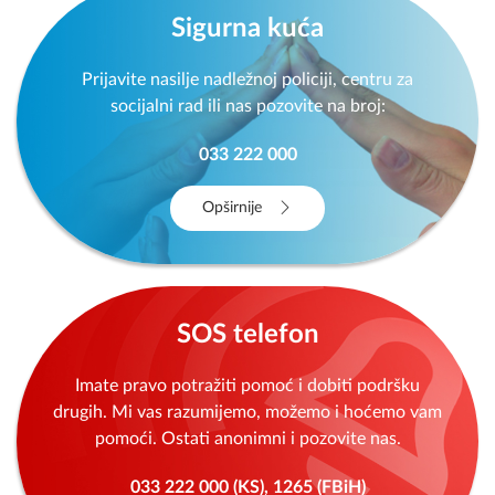
Sigurna kuća
Prijavite nasilje nadležnoj policiji, centru za
socijalni rad ili nas pozovite na broj:
033 222 000
Opširnije
SOS telefon
Imate pravo potražiti pomoć i dobiti podršku
drugih. Mi vas razumijemo, možemo i hoćemo vam
pomoći. Ostati anonimni i pozovite nas.
033 222 000 (KS), 1265 (FBiH)