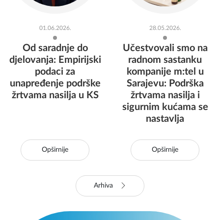
01.06.2026.
28.05.2026.
Od saradnje do
Učestvovali smo na
djelovanja: Empirijski
radnom sastanku
podaci za
kompanije m:tel u
unapređenje podrške
Sarajevu: Podrška
žrtvama nasilja u KS
žrtvama nasilja i
sigurnim kućama se
nastavlja
Opširnije
Opširnije
Arhiva