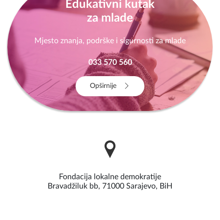
Edukativni kutak
za mlade
Mjesto znanja, podrške i sigurnosti za mlade
033 570 560
Opširnije
Fondacija lokalne demokratije
Bravadžiluk bb, 71000 Sarajevo, BiH