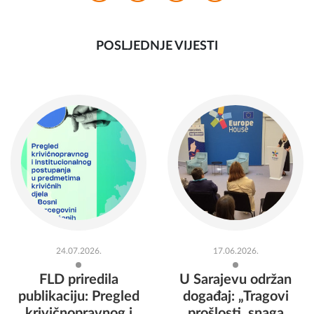
POSLJEDNJE VIJESTI
24.07.2026.
17.06.2026.
FLD priredila
U Sarajevu održan
publikaciju: Pregled
događaj: „Tragovi
krivičnopravnog i
prošlosti, snaga