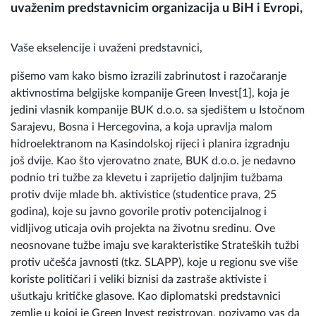
uvaženim predstavnicim organizacija u BiH i Evropi,
Vaše ekselencije i uvaženi predstavnici,
pišemo vam kako bismo izrazili zabrinutost i razočaranje
aktivnostima belgijske kompanije Green Invest[1], koja je
jedini vlasnik kompanije BUK d.o.o. sa sjedištem u Istočnom
Sarajevu, Bosna i Hercegovina, a koja upravlja malom
hidroelektranom na Kasindolskoj rijeci i planira izgradnju
još dvije. Kao što vjerovatno znate, BUK d.o.o. je nedavno
podnio tri tužbe za klevetu i zaprijetio daljnjim tužbama
protiv dvije mlade bh. aktivistice (studentice prava, 25
godina), koje su javno govorile protiv potencijalnog i
vidljivog uticaja ovih projekta na životnu sredinu. Ove
neosnovane tužbe imaju sve karakteristike Strateških tužbi
protiv učešća javnosti (tkz. SLAPP), koje u regionu sve više
koriste političari i veliki biznisi da zastraše aktiviste i
ušutkaju kritičke glasove. Kao diplomatski predstavnici
zemlje u kojoj je Green Invest registrovan, pozivamo vas da