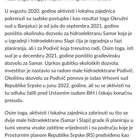
U avgustu 2020. godine aktivisti i lokalna zajednica
pokrenuli su sudske postupke i kao rezultat toga Okružni
sud u Banjaluci je od jula do septembra 2021. godine
poništio okolinsku dozvolu za hidroelektranu Samar koja je
u izgradnji i hidroelektranu Slapi čija je izgradnja u fazi
planiranja, ali i za Podivič koja trenutno radi. Osim toga, isti
sud je u decembru 2021. godine poništio građevinsku
dozvolu za Samar. Uprkos gubitku ekoloških dozvola,
investitor je nastavio sa radom male hidroelektrane Podivič.
Okolišnu dozvolu za Podivič ponovo je izdao Vrhovni sud
Republike Srpske u junu 2022. godine, ali su se aktivisti na
tu odluku žalili pred Ustavnim sudom BiH i čekaju konačnu
presudu.
Osim toga, aktivisti i lokalna zajednica zabrinuti su što se
dvije male hidroelektrane (Samar i Slapi) grade ili planiraju u
šumi veoma visoke zaštitne vrijednosti i na području koje je
Prostornim planom Republike Srpske (RS) predviđeno kao