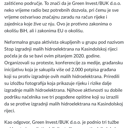
zaštićeno područje. To znači da je Green Invest/BUK d.o.o.
neko vrijeme radio bez potrebnih dozvola, pri čemu je sve
vrijeme ostvarivao značajnu zaradu na račun rijeke i
zajednica koje žive uz nju. Ovo je protivno zakonima o
okolišu BiH, ali i zakonima EU o okolišu.
Neformalna grupa aktivista okupljenih u grupu pod nazivom
Stop izgradnji malih hidroelektrana na Kasindolskoj rijeci
počela je da se bavi ovim pitanjem 2020. godine.
Organizovali su proteste, konferencije za medije, građansku
inicijativu koja je sakupila više od 2.000 potpisa građana
koji su protiv izgradnje ovih malih hidroelektrana. Priredili
su izložbu fotografija koja prikazuje rijeku i rizike dalje
izgradnje malih hidroelektrana. Njihove aktivnosti su dobile
podršku načelnika sve tri pogođene opštine koji su izrazili
da se protive izgradnji malih hidroelektrana na Kasindolskoj
rijeci.
Kao odgovor, Green Invest/BUK d.o.o. je podnio tri tužbe