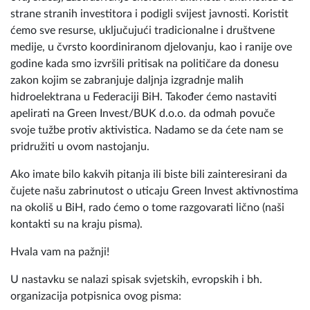
strane stranih investitora i podigli svijest javnosti. Koristit
ćemo sve resurse, uključujući tradicionalne i društvene
medije, u čvrsto koordiniranom djelovanju, kao i ranije ove
godine kada smo izvršili pritisak na političare da donesu
zakon kojim se zabranjuje daljnja izgradnje malih
hidroelektrana u Federaciji BiH. Također ćemo nastaviti
apelirati na Green Invest/BUK d.o.o. da odmah povuče
svoje tužbe protiv aktivistica. Nadamo se da ćete nam se
pridružiti u ovom nastojanju.
Ako imate bilo kakvih pitanja ili biste bili zainteresirani da
čujete našu zabrinutost o uticaju Green Invest aktivnostima
na okoliš u BiH, rado ćemo o tome razgovarati lično (naši
kontakti su na kraju pisma).
Hvala vam na pažnji!
U nastavku se nalazi spisak svjetskih, evropskih i bh.
organizacija potpisnica ovog pisma: