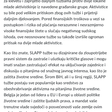
za klevetu i zaprijetio daljnjim tužbama protiv dvije lokalne
mlade aktivistkinje iz navedene građanske grupe. Aktivistice
su bile pod velikim pritiskom zbog ovih tužbi i prijetnji
daljnjim djelovanjem. Pored finansijskih troškova u vezi sa
postupkom i rizika od plaćanja nerazumne i nesrazmjerno
visoke finansijske štete u slučaju negativnog sudskog
ishoda, ove neosnovane tužbe su takođe izvršile ogroman
pritisak na dvije mlade aktivistice.
Kao što znate, SLAPP tužbe su dizajnirane da zloupotrijebe
pravni sistem da zastraše i ušutkaju kritičke glasove i mogu
imati snažan zastrašujući efekat na uključivanje zajednice i
diskusiju o pitanjima od snažnog javnog interesa, kao što je
zaštita životne sredine. Širom BiH, ali i u široj regiji, SLAPP
tužbe postaju sve popularnije kao sredstvo za
obeshrabrivanje aktivizma na pitanjima životne sredine.
Belgija je jedan od lidera u EU i Evropi u oblasti politike
životne sredine i zaštite ljudskih prava, a mandat vaše
trenutne vlade svjedoči o posvećenosti vaše zemlje ovim