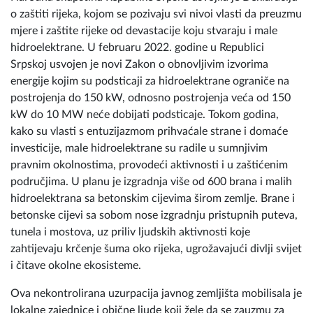
o zaštiti rijeka, kojom se pozivaju svi nivoi vlasti da preuzmu
mjere i zaštite rijeke od devastacije koju stvaraju i male
hidroelektrane. U februaru 2022. godine u Republici
Srpskoj usvojen je novi Zakon o obnovljivim izvorima
energije kojim su podsticaji za hidroelektrane ograniče na
postrojenja do 150 kW, odnosno postrojenja veća od 150
kW do 10 MW neće dobijati podsticaje. Tokom godina,
kako su vlasti s entuzijazmom prihvaćale strane i domaće
investicije, male hidroelektrane su radile u sumnjivim
pravnim okolnostima, provodeći aktivnosti i u zaštićenim
područjima. U planu je izgradnja više od 600 brana i malih
hidroelektrana sa betonskim cijevima širom zemlje. Brane i
betonske cijevi sa sobom nose izgradnju pristupnih puteva,
tunela i mostova, uz priliv ljudskih aktivnosti koje
zahtijevaju krčenje šuma oko rijeka, ugrožavajući divlji svijet
i čitave okolne ekosisteme.
Ova nekontrolirana uzurpacija javnog zemljišta mobilisala je
lokalne zajednice i obične ljude koji žele da se zauzmu za