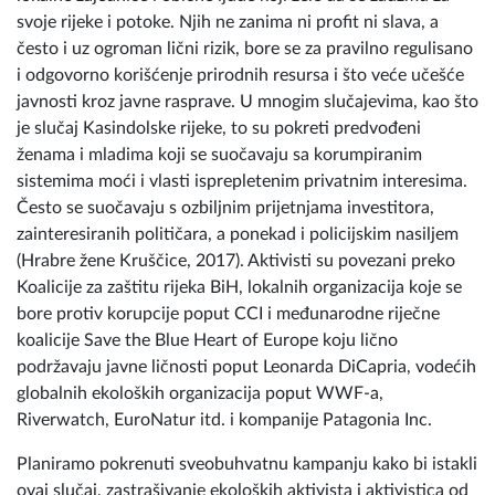
svoje rijeke i potoke. Njih ne zanima ni profit ni slava, a
često i uz ogroman lični rizik, bore se za pravilno regulisano
i odgovorno korišćenje prirodnih resursa i što veće učešće
javnosti kroz javne rasprave. U mnogim slučajevima, kao što
je slučaj Kasindolske rijeke, to su pokreti predvođeni
ženama i mladima koji se suočavaju sa korumpiranim
sistemima moći i vlasti isprepletenim privatnim interesima.
Često se suočavaju s ozbiljnim prijetnjama investitora,
zainteresiranih političara, a ponekad i policijskim nasiljem
(Hrabre žene Kruščice, 2017). Aktivisti su povezani preko
Koalicije za zaštitu rijeka BiH, lokalnih organizacija koje se
bore protiv korupcije poput CCI i međunarodne riječne
koalicije Save the Blue Heart of Europe koju lično
podržavaju javne ličnosti poput Leonarda DiCapria, vodećih
globalnih ekoloških organizacija poput WWF-a,
Riverwatch, EuroNatur itd. i kompanije Patagonia Inc.
Planiramo pokrenuti sveobuhvatnu kampanju kako bi istakli
ovaj slučaj, zastrašivanje ekoloških aktivista i aktivistica od