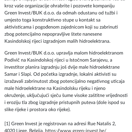
kroz vaše organizacije ohrabrite i pozovete kompaniju
Green Invest/BUK d.o.o. da odmah odustanu od tužbi i
umjesto toga konstruktivno stupe u kontakt sa
aktivisticama i pogođenom zajednicom koji su zabrinuti
zbog potencijalno nepopravljive štete nanesene
Kasindolskoj rijeci izgradnjom malih hidroelektrana.
Green Invest/BUK d.o.o. upravlja malom hidroelektranom
Podivič na Kasindolskoj rijeci u Istočnom Sarajevu, a
investitor planira izgradnju još dvije male hidroelektrane
Samar i Slapi. Od početka izgradnje, lokalni aktivisti su
izražavali zabrinutost zbog potencijalno negativnog uticaja
male hidroelektrane na Kasindolsku rijeku i njeno
okruženje, uključujući sječu šume visoke zaštitne vrijednosti
i eroziju tla zbog izgradnje pristupnih puteva (dole ispod su
slike rijeke i prostora oko rijeke).
[1] Green Invest je registrovan na adresi Rue Natalis 2,
4020 Liege, Belgija,
https://www.green-invest.be/