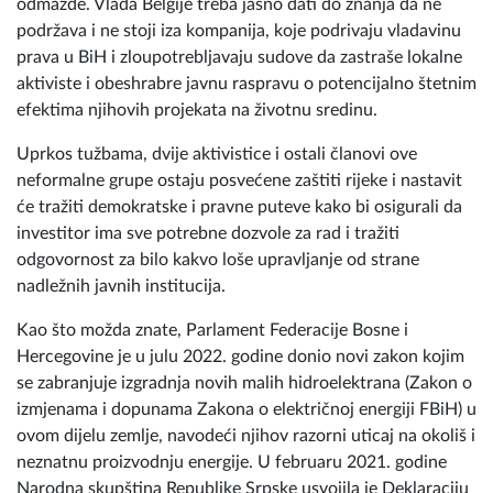
odmazde. Vlada Belgije treba jasno dati do znanja da ne
podržava i ne stoji iza kompanija, koje podrivaju vladavinu
prava u BiH i zloupotrebljavaju sudove da zastraše lokalne
aktiviste i obeshrabre javnu raspravu o potencijalno štetnim
efektima njihovih projekata na životnu sredinu.
Uprkos tužbama, dvije aktivistice i ostali članovi ove
neformalne grupe ostaju posvećene zaštiti rijeke i nastavit
će tražiti demokratske i pravne puteve kako bi osigurali da
investitor ima sve potrebne dozvole za rad i tražiti
odgovornost za bilo kakvo loše upravljanje od strane
nadležnih javnih institucija.
Kao što možda znate, Parlament Federacije Bosne i
Hercegovine je u julu 2022. godine donio novi zakon kojim
se zabranjuje izgradnja novih malih hidroelektrana (Zakon o
izmjenama i dopunama Zakona o električnoj energiji FBiH) u
ovom dijelu zemlje, navodeći njihov razorni uticaj na okoliš i
neznatnu proizvodnju energije. U februaru 2021. godine
Narodna skupština Republike Srpske usvojila je Deklaraciju