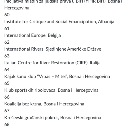
Inicijativa mladih za ljudska prava u BiH (YIHR BiH), Bosna i
Hercegovina
60
Institute for Critique and Social Emancipation, Albanija
61
International Europe, Belgija
62
International Rivers, Sjedinjene Američke Države
63
Italian Centre for River Restoration (CIRF), Italija
64
Kajak kanu klub “Vrbas – M:tel”, Bosna i Hercegovina
65
Klub sportskih ribolovaca, Bosna i Hercegovina
66
Koalicija bez krzna, Bosna i Hercegovina
67
Kreševski građanski pokret, Bosna i Hercegovina
68