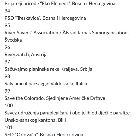
Prijatelji prirode “Eko Element”, Bosna i Hercegovina
94
PSD “Treskavica”, Bosna i Hercegovina
95
River Savers´ Association / Älvräddarnas Samorganisation,
Švedska
96
Riverwatch, Austrija
97
Sačuvajmo planinske reke Kraljeva, Srbija
98
Salviamo il paesaggio Valdossola, Italija
99
Save the Colorado, Sjedinjene Američke Države
100
Savez udruženja paraplegičara i oboljelih od dječije paralize
Unsko-sanskog kantona, BiH
101
SED “Orlovača”, Bosna i Hercegovina