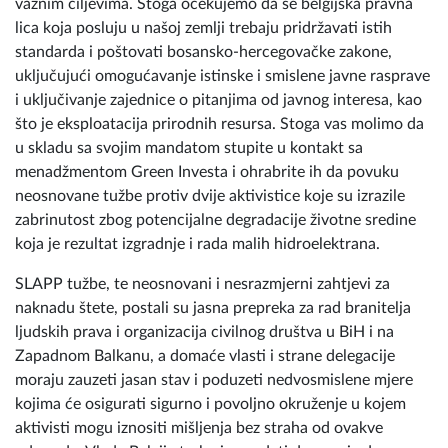
važnim ciljevima. Stoga očekujemo da se belgijska pravna
lica koja posluju u našoj zemlji trebaju pridržavati istih
standarda i poštovati bosansko-hercegovačke zakone,
uključujući omogućavanje istinske i smislene javne rasprave
i uključivanje zajednice o pitanjima od javnog interesa, kao
što je eksploatacija prirodnih resursa. Stoga vas molimo da
u skladu sa svojim mandatom stupite u kontakt sa
menadžmentom Green Investa i ohrabrite ih da povuku
neosnovane tužbe protiv dvije aktivistice koje su izrazile
zabrinutost zbog potencijalne degradacije životne sredine
koja je rezultat izgradnje i rada malih hidroelektrana.
SLAPP tužbe, te neosnovani i nesrazmjerni zahtjevi za
naknadu štete, postali su jasna prepreka za rad branitelja
ljudskih prava i organizacija civilnog društva u BiH i na
Zapadnom Balkanu, a domaće vlasti i strane delegacije
moraju zauzeti jasan stav i poduzeti nedvosmislene mjere
kojima će osigurati sigurno i povoljno okruženje u kojem
aktivisti mogu iznositi mišljenja bez straha od ovakve