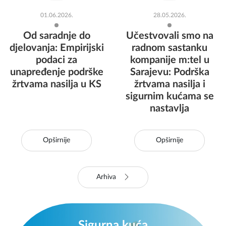
01.06.2026.
28.05.2026.
Od saradnje do
Učestvovali smo na
djelovanja: Empirijski
radnom sastanku
podaci za
kompanije m:tel u
unapređenje podrške
Sarajevu: Podrška
žrtvama nasilja u KS
žrtvama nasilja i
sigurnim kućama se
nastavlja
Opširnije
Opširnije
Arhiva
Sigurna kuća