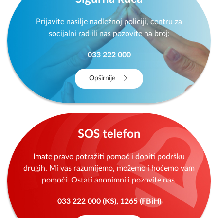
Prijavite nasilje nadležnoj policiji, centru za
socijalni rad ili nas pozovite na broj:
033 222 000
Opširnije
SOS telefon
Imate pravo potražiti pomoć i dobiti podršku
drugih. Mi vas razumijemo, možemo i hoćemo vam
pomoći. Ostati anonimni i pozovite nas.
033 222 000 (KS), 1265 (FBiH)