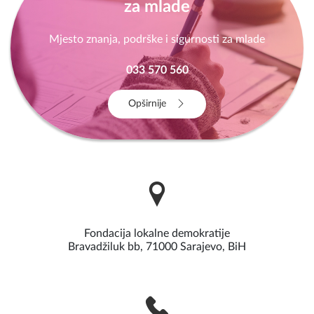
za mlade
Mjesto znanja, podrške i sigurnosti za mlade
033 570 560
Opširnije
Fondacija lokalne demokratije
Bravadžiluk bb, 71000 Sarajevo, BiH