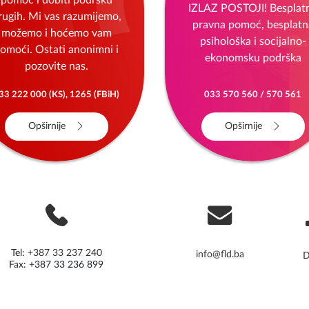
SOS telefon
Centar za žene
Imate pravo potražiti
NISI KRIVA! NISI SAMA
pomoć i dobiti podršku
IZLAZ POSTOJI! Besplat
rugih. Mi vas razumijemo,
pravna pomoć, besplatn
možemo i hoćemo vam
psihološka i socijalno-
omoći. Ostati anonimni i
ekonomsku podrška
pozovite nas.
33 222 000 (KS), 1265 (FBiH)
033 570 560 / 570 561
Opširnije
Opširnije