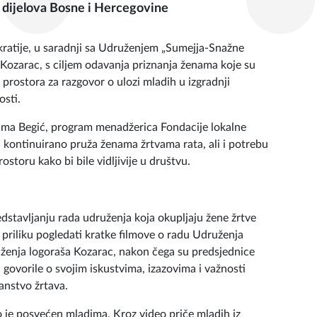
 seksualnog nasilja u ratu, u Europe House u
j „Tragovi prošlosti, snaga budućnosti“, koji je
ih dijelova Bosne i Hercegovine
kratije, u saradnji sa Udruženjem „Sumejja-Snažne
Kozarac, s ciljem odavanja priznanja ženama koje su
ja prostora za razgovor o ulozi mladih u izgradnji
osti.
elma Begić, program menadžerica Fondacije lokalne
 kontinuirano pruža ženama žrtvama rata, ali i potrebu
ostoru kako bi bile vidljivije u društvu.
stavljanju rada udruženja koja okupljaju žene žrtve
e priliku pogledati kratke filmove o radu Udruženja
ženja logoraša Kozarac, nakon čega su predsjednice