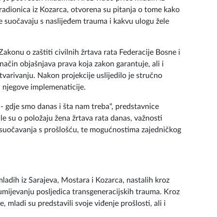
govorile o svojim iskustvima, izazovima i važnosti
anstvo žrtava.
io je posvećen mladima. Kroz video priče mladih iz
 radionica iz Kozarca, otvorena su pitanja o tome kako
e suočavaju s naslijeđem trauma i kakvu ulogu žele
akonu o zaštiti civilnih žrtava rata Federacije Bosne i
način objašnjava prava koja zakon garantuje, ali i
varivanju. Nakon projekcije uslijedilo je stručno
i njegove implemenaticije.
 - gdje smo danas i šta nam treba“, predstavnice
le su o položaju žena žrtava rata danas, važnosti
e suočavanja s prošlošću, te mogućnostima zajedničkog