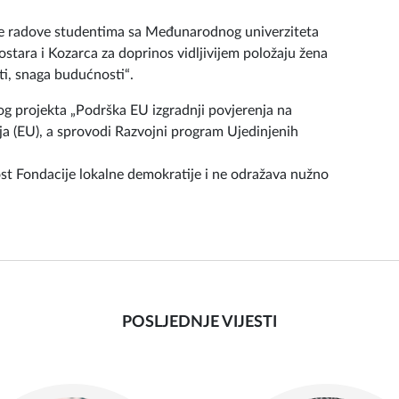
adih iz Sarajeva, Mostara i Kozarca, nastalih kroz
umijevanju posljedica transgeneracijskih trauma. Kroz
, mladi su predstavili svoje viđenje prošlosti, ali i
lje radove studentima sa Međunarodnog univerziteta
stara i Kozarca za doprinos vidljivijem položaju žena
sti, snaga budućnosti“.
og projekta „Podrška EU izgradnji povjerenja na
ja (EU), a sprovodi Razvojni program Ujedinjenih
ost Fondacije lokalne demokratije i ne odražava nužno