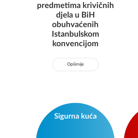
krivičnopravnog i
institucionalnog
una
postupanja u
žr
predmetima krivičnih
djela u BiH
obuhvaćenih
Istanbulskom
konvencijom
Opširnije