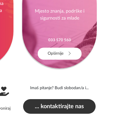
Edukativni kutak
za mlade
!
na
a
Mjesto znanja, podrške i
sigurnosti za mlade
033 570 560
Opširnije
Imaš pitanje? Budi slobodan/a i...