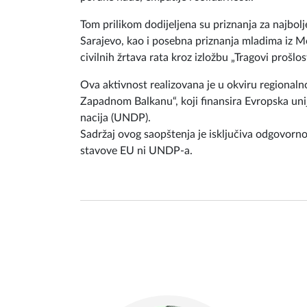
Program je završen otvaranjem izložbe radova ml
edukativne i kreativne radionice posvećene raz
fotografiju, crtež, tekst i druge umjetničke forme
poruke nade, empatije i solidarnosti.
Tom prilikom dodijeljena su priznanja za najbo
Sarajevo, kao i posebna priznanja mladima iz Mo
civilnih žrtava rata kroz izložbu „Tragovi prošlo
Ova aktivnost realizovana je u okviru regionaln
Zapadnom Balkanu“, koji finansira Evropska uni
nacija (UNDP).
Sadržaj ovog saopštenja je isključiva odgovorn
stavove EU ni UNDP-a.