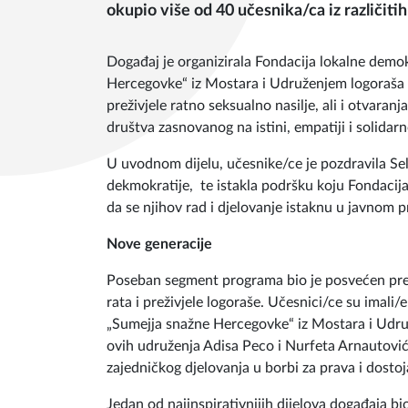
Povodom Međunarodnog dana borbe protiv
Sarajevu je u utorak (16.06.) održan događa
okupio više od 40 učesnika/ca iz različit
Događaj je organizirala Fondacija lokalne demo
Hercegovke“ iz Mostara i Udruženjem logoraša 
preživjele ratno seksualno nasilje, ali i otvaran
društva zasnovanog na istini, empatiji i solidarn
U uvodnom dijelu, učesnike/ce je pozdravila S
dekmokratije, te istakla podršku koju Fondacija
da se njihov rad i djelovanje istaknu u javnom pr
Nove generacije
Poseban segment programa bio je posvećen pred
rata i preživjele logoraše. Učesnici/ce su imali/
„Sumejja snažne Hercegovke“ iz Mostara i Udru