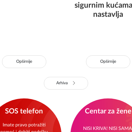
podaci za
kompanije m:tel
pređenje podrške
Sarajevu: Podrš
tvama nasilja u KS
žrtvama nasilja
sigurnim kućama
nastavlja
Opširnije
Opširnije
Arhiva