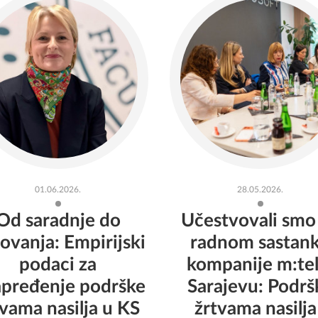
POSLJEDNJE VIJESTI
01.06.2026.
28.05.2026.
Od saradnje do
Učestvovali smo
lovanja: Empirijski
radnom sastan