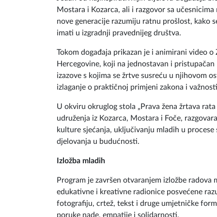
ovih udruženja Adisa Peco i Nurfeta Arnautović 
zajedničkog djelovanja u borbi za prava i dostoj
Jedan od najinspirativnijih dijelova događaja b
Mostara i Kozarca, ali i razgovor sa učesnicima
nove generacije razumiju ratnu prošlost, kako s
imati u izgradnji pravednijeg društva.
Tokom događaja prikazan je i animirani video o Z
Hercegovine, koji na jednostavan i pristupačan 
izazove s kojima se žrtve susreću u njihovom ost
izlaganje o praktičnoj primjeni zakona i važnost
U okviru okruglog stola „Prava žena žrtava rata
udruženja iz Kozarca, Mostara i Foče, razgovara
kulture sjećanja, uključivanju mladih u proces
djelovanja u budućnosti.
Izložba mladih