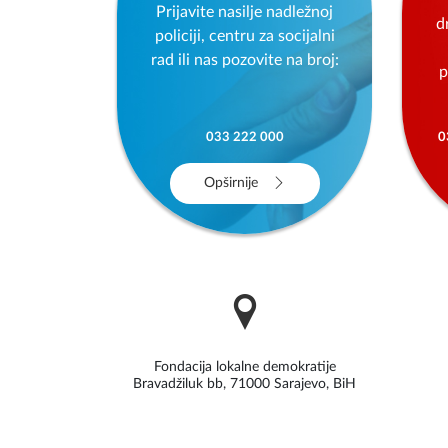
Sigurna kuća
Prijavite nasilje nadležnoj
d
policiji, centru za socijalni
rad ili nas pozovite na broj:
p
033 222 000
0
Opširnije