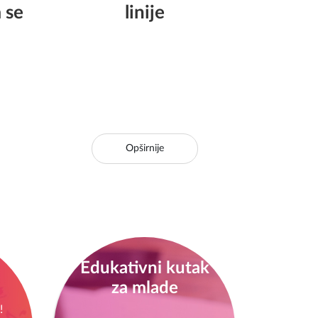
 u
socijalne politike
ka
nastavlja podržavati
 i
sigurne kuće i SOS
 se
linije
Opširnije