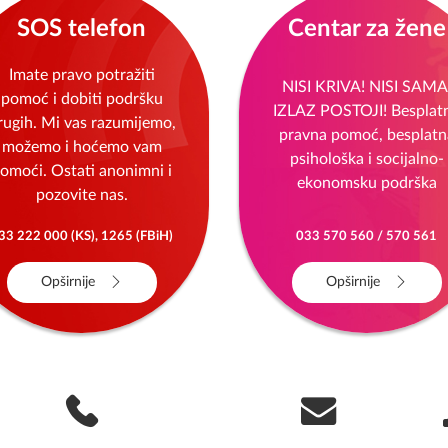
SOS telefon
Centar za žene
Imate pravo potražiti
NISI KRIVA! NISI SAMA
pomoć i dobiti podršku
IZLAZ POSTOJI! Besplat
rugih. Mi vas razumijemo,
pravna pomoć, besplatn
možemo i hoćemo vam
psihološka i socijalno-
omoći. Ostati anonimni i
ekonomsku podrška
pozovite nas.
33 222 000 (KS), 1265 (FBiH)
033 570 560 / 570 561
Opširnije
Opširnije