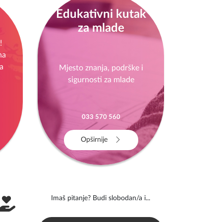
Edukativni kutak
za mlade
!
na
a
Mjesto znanja, podrške i
sigurnosti za mlade
033 570 560
Opširnije
Imaš pitanje? Budi slobodan/a i...