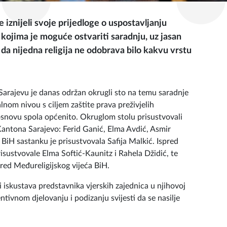
 iznijeli svoje prijedloge o uspostavljanju
 kojima je moguće ostvariti saradnju, uz jasan
 nijedna religija ne odobrava bilo kakvu vrstu
 Sarajevu je danas održan okrugli sto na temu saradnje
lnom nivou s ciljem zaštite prava preživjelih
na osnovu spola općenito. Okruglom stolu prisustvovali
Kantona Sarajevo: Ferid Ganić, Elma Avdić, Asmir
u BiH sastanku je prisustvovala Safija Malkić. Ispred
isustvovale Elma Softić-Kaunitz i Rahela Džidić, te
red Međureligijskog vijeća BiH.
 i iskustava predstavnika vjerskih zajednica u njihovoj
ntivnom djelovanju i podizanju svijesti da se nasilje