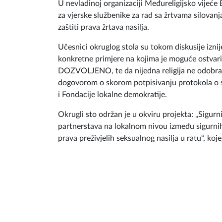
U nevladinoj organizaciji Međureligijsko vijeće B
za vjerske službenike za rad sa žrtvama silovanj
zaštiti prava žrtava nasilja.
Učesnici okruglog stola su tokom diskusije iznije
konkretne primjere na kojima je moguće ostvari
DOZVOLJENO, te da nijedna religija ne odobrava 
dogovorom o skorom potpisivanju protokola o s
i Fondacije lokalne demokratije.
Okrugli sto održan je u okviru projekta: „Sigurn
partnerstava na lokalnom nivou između sigurnih
prava preživjelih seksualnog nasilja u ratu“, ko