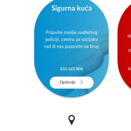
Sigurna kuća
Prijavite nasilje nadležnoj
d
policiji, centru za socijalni
rad ili nas pozovite na broj:
p
033 222 000
0
Opširnije