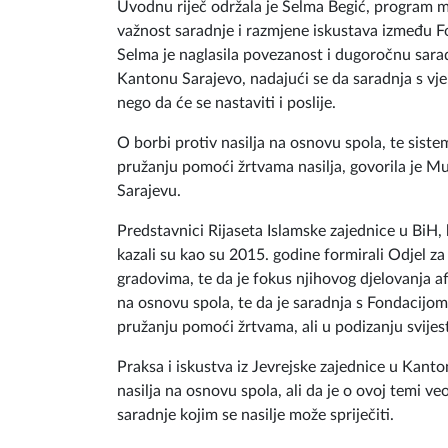
Uvodnu riječ održala je Selma Begić, program m
važnost saradnje i razmjene iskustava između Fo
Selma je naglasila povezanost i dugoročnu sarad
Kantonu Sarajevo, nadajući se da saradnja s vje
nego da će se nastaviti i poslije.
O borbi protiv nasilja na osnovu spola, te siste
pružanju pomoći žrtvama nasilja, govorila je 
Sarajevu.
Predstavnici Rijaseta Islamske zajednice u BiH,
kazali su kao su 2015. godine formirali Odjel za
gradovima, te da je fokus njihovog djelovanja afi
na osnovu spola, te da je saradnja s Fondacij
pružanju pomoći žrtvama, ali u podizanju svijest
Praksa i iskustva iz Jevrejske zajednice u Kanto
nasilja na osnovu spola, ali da je o ovoj temi v
saradnje kojim se nasilje može spriječiti.