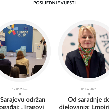
POSLJEDNJE VIJESTI
17.06.2026.
01.06.2026.
 Sarajevu održan
Od saradnje d
ogađaj: „Tragovi
djelovanja: Empiri