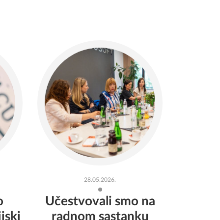
28.05.2026.
o
Učestvovali smo na
jski
radnom sastanku