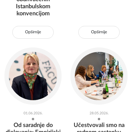
Istanbulskom
konvencijom
Opširnije
Opširnije
01.06.2026.
28.05.2026.
Od saradnje do
Učestvovali smo na