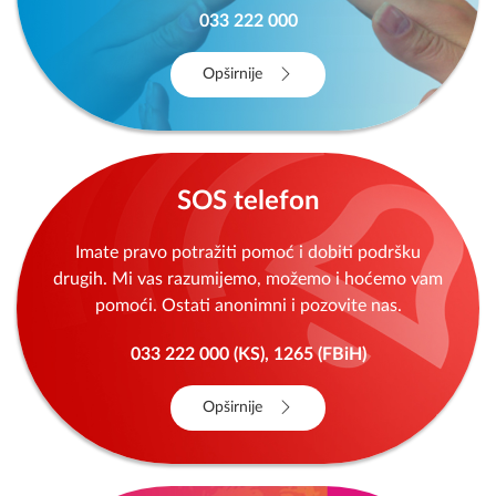
033 222 000
Opširnije
SOS telefon
Imate pravo potražiti pomoć i dobiti podršku
drugih. Mi vas razumijemo, možemo i hoćemo vam
pomoći. Ostati anonimni i pozovite nas.
033 222 000 (KS), 1265 (FBiH)
Opširnije