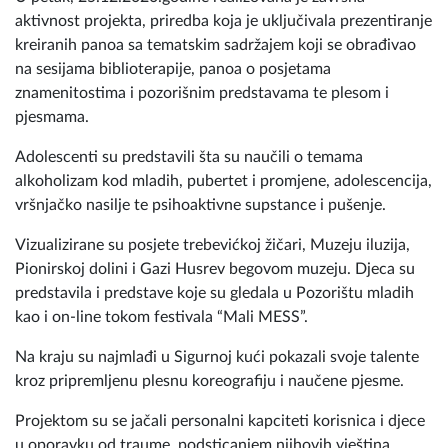
aktivnost projekta, priredba koja je uključivala prezentiranje
kreiranih panoa sa tematskim sadržajem koji se obrađivao
na sesijama biblioterapije, panoa o posjetama
znamenitostima i pozorišnim predstavama te plesom i
pjesmama.
Adolescenti su predstavili šta su naučili o temama
alkoholizam kod mladih, pubertet i promjene, adolescencija,
vršnjačko nasilje te psihoaktivne supstance i pušenje.
Vizualizirane su posjete trebevićkoj žičari, Muzeju iluzija,
Pionirskoj dolini i Gazi Husrev begovom muzeju. Djeca su
predstavila i predstave koje su gledala u Pozorištu mladih
kao i on-line tokom festivala “Mali MESS”.
Na kraju su najmlađi u Sigurnoj kući pokazali svoje talente
kroz pripremljenu plesnu koreografiju i naučene pjesme.
Projektom su se jačali personalni kapciteti korisnica i djece
u oporavku od traume, podsticanjem njihovih vještina,