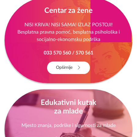
Centar za žene
NISI KRIVA! NISI SAMA! IZLAZ POSTOJI!
Besplatna pravna pomoć, besplatna psihološka i
socijalno-ekonomsku podrška
033 570 560 / 570 561
Opširnije
Edukativni kutak
za mlade
Mjesto znanja, podrške i sigurnosti za mlade