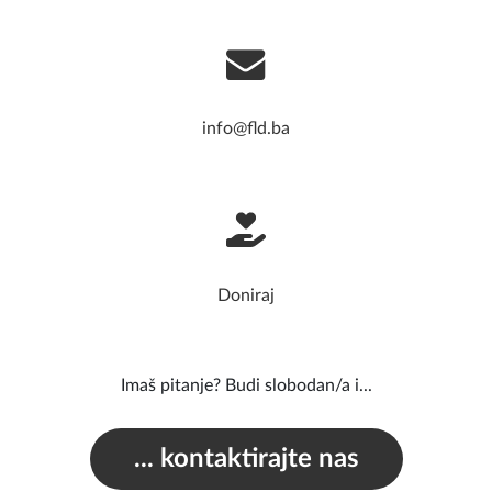
info@fld.ba
Doniraj
Imaš pitanje? Budi slobodan/a i...
... kontaktirajte nas