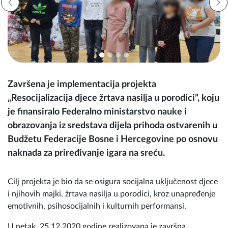
Završena je implementacija projekta
„Resocijalizacija djece žrtava nasilja u porodici”, koju
je finansiralo Federalno ministarstvo nauke i
obrazovanja iz sredstava dijela prihoda ostvarenih u
Budžetu Federacije Bosne i Hercegovine po osnovu
naknada za priređivanje igara na sreću.
Cilj projekta je bio da se osigura socijalna uključenost djece
i njihovih majki, žrtava nasilja u porodici, kroz unapređenje
emotivnih, psihosocijalnih i kulturnih performansi.
U petak, 25.12.2020.godine realizovana je završna