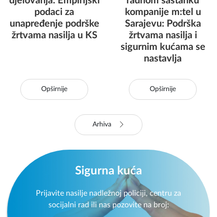
djelovanja: Empirijski
radnom sastanku
podaci za
kompanije m:tel u
unapređenje podrške
Sarajevu: Podrška
žrtvama nasilja u KS
žrtvama nasilja i
sigurnim kućama se
nastavlja
Opširnije
Opširnije
Arhiva
Sigurna kuća
Prijavite nasilje nadležnoj policiji, centru za
socijalni rad ili nas pozovite na broj: