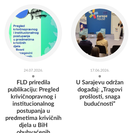
24.07.2026.
17.06.2026.
FLD priredila
U Sarajevu održan
publikaciju: Pregled
događaj: „Tragovi
krivičnopravnog i
prošlosti, snaga
institucionalnog
budućnosti“
postupanja u
predmetima krivičnih
djela u BiH
obuhvaćenih