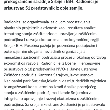
prekogranične saradnje Srbije i BiH. Radionici je
prisustvao 51 predstavnik iz obje zemlje.
Radionica se organizovala sa ciljem predstavljanja
planiranih projektnih aktivnosti kao i rezultata analize
trenutnog stanja zaštite priode, upravljanja zaštićenim
područjima i razvoja eko turizma u prekograničnoj regiji
Srbija- BiH. Posebna pažnja je posvećena postojećim i
potencijalnim ulogama nevladinih organizacija ali i
menadžera zaštićenih područja,u procesu lokalnog održivog
ekonomskog razvoja. Radionici je iz Bosne i Hercegovine
prisustvovalo 18 predstvanika NVO-a ,Javne ustanove
Zaštićena područja Kantona Sarajevo,Javne ustnove
Nacioanlni park Sutjeska,lokalnih vlasti,turističkih zajednica
te angažovani konsulatnti na izradi Analize postojećeg
stanja u zaštićenim područjima i izrade Smjernica za
integrisano upravljanje i razvoj ekoturizma u zaštićenim
područjima. Sa srbijanske strane ,Radionici je prisustvovalo