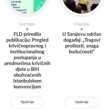
24.07.2026.
17.06.2026.
FLD priredila
U Sarajevu održan
publikaciju: Pregled
događaj: „Tragovi
krivičnopravnog i
prošlosti, snaga
institucionalnog
budućnosti“
postupanja u
predmetima krivičnih
djela u BiH
obuhvaćenih
Istanbulskom
konvencijom
Opširnije
Opširnije