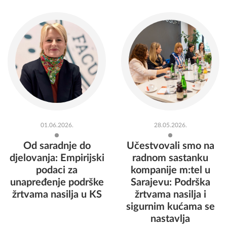
01.06.2026.
28.05.2026.
Od saradnje do
Učestvovali smo na
djelovanja: Empirijski
radnom sastanku
podaci za
kompanije m:tel u
unapređenje podrške
Sarajevu: Podrška
žrtvama nasilja u KS
žrtvama nasilja i
sigurnim kućama se
nastavlja