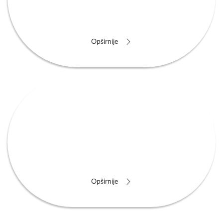
033 570 560 / 570 561
Opširnije
Edukativni kutak
za mlade
Mjesto znanja, podrške i sigurnosti za mlade
033 570 560
Opširnije