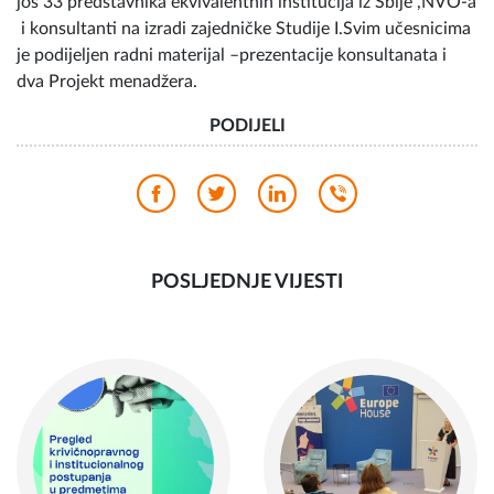
još 33 predstavnika ekvivalentnih institucija iz Sbije ,NVO-a
i konsultanti na izradi zajedničke Studije I.Svim učesnicima
je podijeljen radni materijal –prezentacije konsultanata i
dva Projekt menadžera.
PODIJELI
POSLJEDNJE VIJESTI