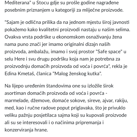
Učesnice projekta "Ustani! Za veću socijalnu
zaštitu", koje djeluju u neformalnoj grupi "Mali
ženski kutak" na području Općine Prozor-Rama,
više godina unazad predstavljaju se javnosti svojim
domaćim, već prepoznatljivim proizvodima i
rukotvorinama na sajmovima širom BiH.
Tako su i ove godine izložile svoje domaće proizvode 18. i
19. septembra na sajmu "Dani šljive Prozor-Rama 2023"
kao i 5. i 6 oktobra na sajmu "Hercegovački plodovi
Mediterana" u Stocu gdje su prošle godine nagrađene
posebnim priznanjem u kategoriji za mliječne proizvode.
"Sajam je odlična prilika da na jednom mjestu široj javnosti
pokažemo kako kvalitetni proizvodi nastaju u našim selima.
Ovakva vrsta podrške u ekonomskom osnaživanju žena
nama puno znači jer imamo originalni dizajn naših
proizvoda, ambalažu, imamo i svoj prostor "Safe space" u