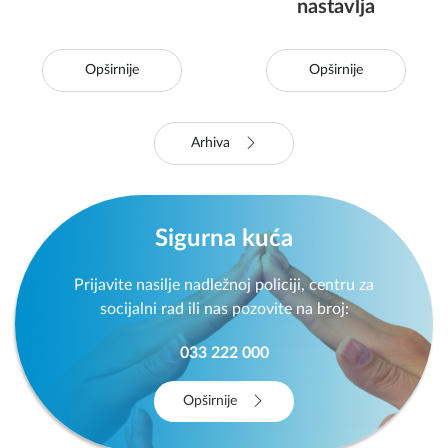
01.06.2026.
28.05.2026.
Od saradnje do
Učestvovali smo na
djelovanja: Empirijski
radnom sastanku
podaci za
kompanije m:tel u
unapređenje podrške
Sarajevu: Podrška
žrtvama nasilja u KS
žrtvama nasilja i
sigurnim kućama se
nastavlja
Opširnije
Opširnije
Arhiva