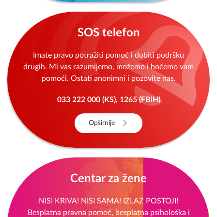
Sigurna kuća
Prijavite nasilje nadležnoj policiji, centru za
socijalni rad ili nas pozovite na broj:
033 222 000
Opširnije
SOS telefon
Imate pravo potražiti pomoć i dobiti podršku
drugih. Mi vas razumijemo, možemo i hoćemo vam
pomoći. Ostati anonimni i pozovite nas.