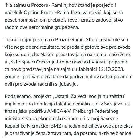
selu Here i svu drugu podršku koja nam je potrebna za
proizvodnju domaćih proizvoda od voća i povrća", rekla je
Edina Kmetaš, članica "Malog ženskog kutka".
Na lijepo uređenim štandovima one su izložile širok
asortiman domaćih proizvoda od voća i povrća -
marmelade, džemove, domaće sokove, sireve, ajvar, rakiju,
med, kao i ručne radove poput priglavaka, što je privuklo
veliku pažnju posjetilaca sajma koji su kupovali proizvode
ali su se interesovali i o načinima pripremanja i
konzerviranja hrane.
Na sajmu u Prozoru- Rami njihov štand je posjetio i
načelnik Općine Prozor-Rama Jozo Ivančević, koji se sa
posebnom pažnjom probao sireve i izrazio zadovoljstvo
radom ove neformalne grupe žena.
Tokom trajanja sajma u Prozor-Rami i Stocu, ostvarile su i
više nego dobre rezultate, te prodale gotovo sve proizvode
koje su donijele. Nakon predstavljanja na sajmu, naše žene