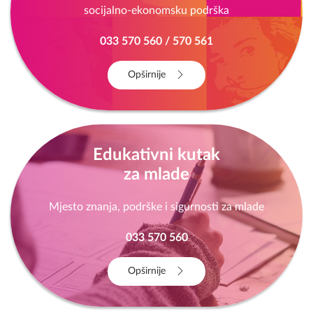
033 222 000 (KS), 1265 (FBiH)
Opširnije
Centar za žene
NISI KRIVA! NISI SAMA! IZLAZ POSTOJI!
Besplatna pravna pomoć, besplatna psihološka i
socijalno-ekonomsku podrška
033 570 560 / 570 561
Opširnije