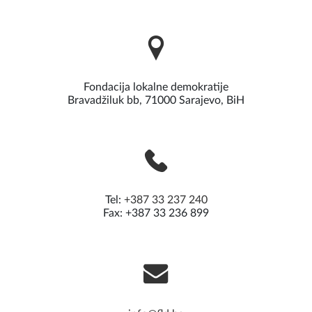
Edukativni kutak
za mlade
Mjesto znanja, podrške i sigurnosti za mlade
033 570 560
Opširnije
Fondacija lokalne demokratije
Bravadžiluk bb, 71000 Sarajevo, BiH