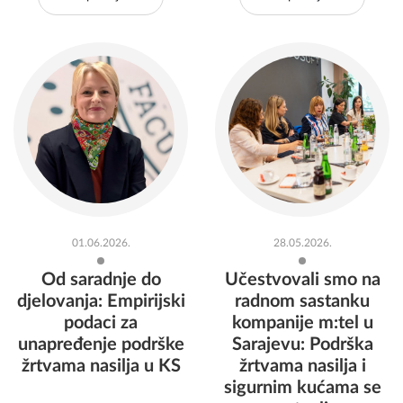
publikaciju: Pregled
događaj: „Tragovi
krivičnopravnog i
prošlosti, snaga
institucionalnog
budućnosti“
postupanja u
predmetima krivičnih
djela u BiH
obuhvaćenih
Istanbulskom
konvencijom
Opširnije
Opširnije