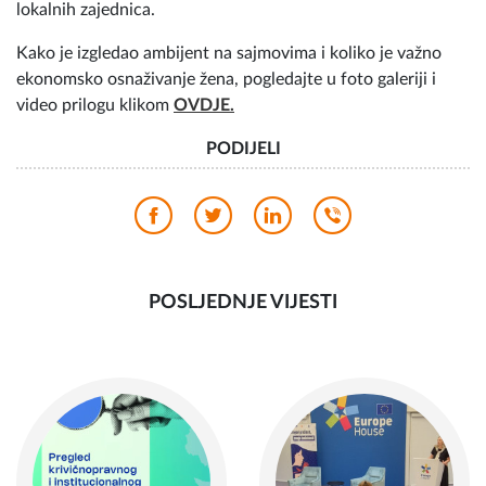
u „Safe Spaceu“očekuju brojne nove aktivnosti i pripreme
za novo predstavljanje na sajmu u Jablanici 12.10.2023.
godine i pozivamo građane da podrže njihov rad kupovinom
ovih proizvoda rađenih s ljubavlju.
Podsjećamo, projekat „Ustani: Za veću socijalnu zaštitu“
implementira Fondacija lokalne demokratije iz Sarajeva, uz
finansijsku podršku AMICA e.V, Freiburg i Federalnog
ministarstva za ekonomsku saradnju i razvoj Savezne
Republike Njemačke (BMZ), a jedan od ciljeva ovog projekta
je osnaživanje žena, žrtava rata, da postanu aktivne članice
lokalnih zajednica.
Kako je izgledao ambijent na sajmovima i koliko je važno
ekonomsko osnaživanje žena, pogledajte u foto galeriji i
video prilogu klikom
OVDJE.
PODIJELI