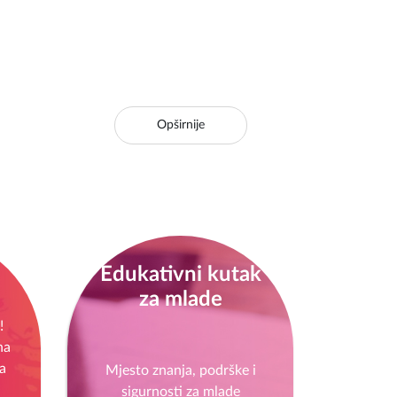
Opširnije
Edukativni kutak
za mlade
!
na
a
Mjesto znanja, podrške i
sigurnosti za mlade