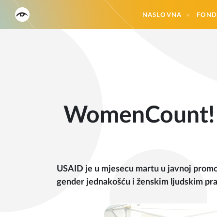
NASLOVNA
FOND
WomenCount! 
USAID je u mjesecu martu u javnoj promocij
gender jednakošću i ženskim ljudskim pr