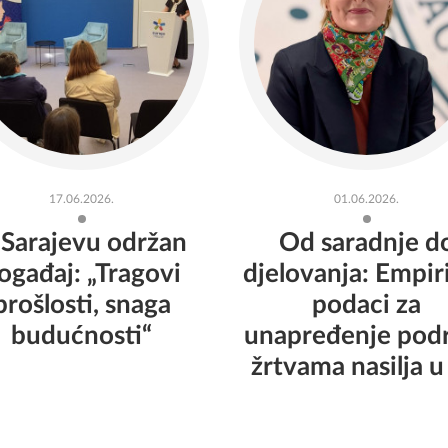
17.06.2026.
01.06.2026.
 Sarajevu održan
Od saradnje d
ogađaj: „Tragovi
djelovanja: Empiri
prošlosti, snaga
podaci za
budućnosti“
unapređenje pod
žrtvama nasilja u