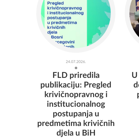
24.07.2026.
FLD priredila
U
publikaciju: Pregled
d
krivičnopravnog i
institucionalnog
postupanja u
predmetima krivičnih
djela u BiH