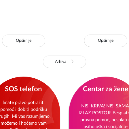
Opširnije
Opširnije
Arhiva
SOS telefon
Centar za žene
Imate pravo potražiti
NISI KRIVA! NISI SAMA
pomoć i dobiti podršku
IZLAZ POSTOJI! Besplat
rugih. Mi vas razumijemo,
pravna pomoć, besplatn
možemo i hoćemo vam
psihološka i socijalno-