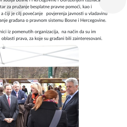
m sudija Bosne i Hercegovine i Udruženjem tužilaca
tar za pružanje besplatne pravne pomoći, kao i
, a čiji je cilj povećanje povjerenja javnosti u vladavinu
vanje građana o pravnom sistemu Bosne i Hercegovine.
nici iz pomenutih organizacija, na način da su im
 oblasti prava, za koje su građani bili zainteresovani.