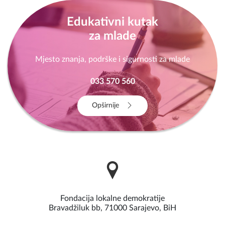
Edukativni kutak
za mlade
Mjesto znanja, podrške i sigurnosti za mlade
033 570 560
Opširnije
Fondacija lokalne demokratije
Bravadžiluk bb, 71000 Sarajevo, BiH