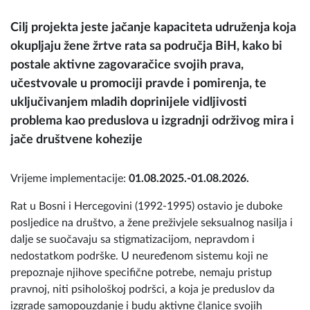
Cilj projekta jeste jačanje kapaciteta udruženja koja
okupljaju žene žrtve rata sa područja BiH, kako bi
postale aktivne zagovaračice svojih prava,
učestvovale u promociji pravde i pomirenja, te
uključivanjem mladih doprinijele vidljivosti
problema kao preduslova u izgradnji održivog mira i
jače društvene kohezije
Vrijeme implementacije:
01.08.2025.-01.08.2026.
Rat u Bosni i Hercegovini (1992-1995) ostavio je duboke
posljedice na društvo, a žene preživjele seksualnog nasilja i
dalje se suočavaju sa stigmatizacijom, nepravdom i
nedostatkom podrške. U neuređenom sistemu koji ne
prepoznaje njihove specifične potrebe, nemaju pristup
pravnoj, niti psihološkoj podršci, a koja je preduslov da
izgrade samopouzdanje i budu aktivne članice svojih