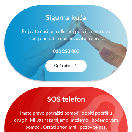
Sigurna kuća
Prijavite nasilje nadležnoj policiji, centru za
socijalni rad ili nas pozovite na broj:
033 222 000
Opširnije
SOS telefon
Imate pravo potražiti pomoć i dobiti podršku
drugih. Mi vas razumijemo, možemo i hoćemo vam
pomoći. Ostati anonimni i pozovite nas.