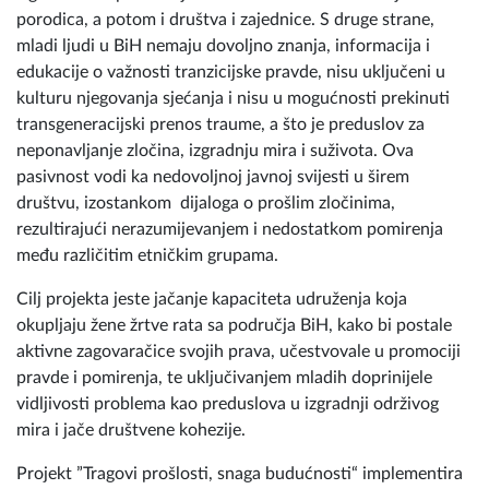
porodica, a potom i društva i zajednice. S druge strane,
mladi ljudi u BiH nemaju dovoljno znanja, informacija i
edukacije o važnosti tranzicijske pravde, nisu uključeni u
kulturu njegovanja sjećanja i nisu u mogućnosti prekinuti
transgeneracijski prenos traume, a što je preduslov za
neponavljanje zločina, izgradnju mira i suživota. Ova
pasivnost vodi ka nedovoljnoj javnoj svijesti u širem
društvu, izostankom dijaloga o prošlim zločinima,
rezultirajući nerazumijevanjem i nedostatkom pomirenja
među različitim etničkim grupama.
Cilj projekta jeste jačanje kapaciteta udruženja koja
okupljaju žene žrtve rata sa područja BiH, kako bi postale
aktivne zagovaračice svojih prava, učestvovale u promociji
pravde i pomirenja, te uključivanjem mladih doprinijele
vidljivosti problema kao preduslova u izgradnji održivog
mira i jače društvene kohezije.
Projekt ”Tragovi prošlosti, snaga budućnosti“ implementira