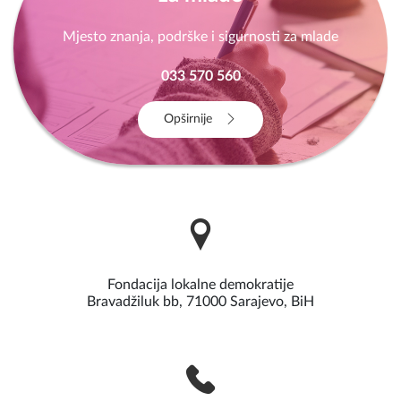
Mjesto znanja, podrške i sigurnosti za mlade
033 570 560
Opširnije
Fondacija lokalne demokratije
Bravadžiluk bb, 71000 Sarajevo, BiH