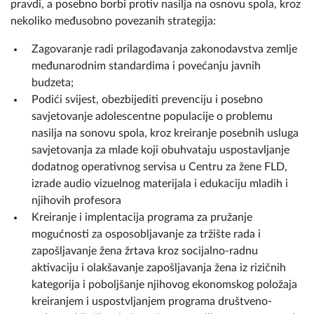
pravdi, a posebno borbi protiv nasilja na osnovu spola, kroz
nekoliko međusobno povezanih strategija:
Zagovaranje radi prilagođavanja zakonodavstva zemlje
međunarodnim standardima i povećanju javnih
budzeta;
Podići svijest, obezbijediti prevenciju i posebno
savjetovanje adolescentne populacije o problemu
nasilja na sonovu spola, kroz kreiranje posebnih usluga
savjetovanja za mlade koji obuhvataju uspostavljanje
dodatnog operativnog servisa u Centru za žene FLD,
izrade audio vizuelnog materijala i edukaciju mladih i
njihovih profesora
Kreiranje i implentacija programa za pružanje
mogućnosti za osposobljavanje za tržište rada i
zapošljavanje žena žrtava kroz socijalno-radnu
aktivaciju i olakšavanje zapošljavanja žena iz rizičnih
kategorija i poboljšanje njihovog ekonomskog položaja
kreiranjem i uspostvljanjem programa društveno-