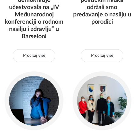
demokratije
političkih nauka
učestvovala na „IV
održali smo
Međunarodnoj
predavanje o nasilju u
konferenciji o rodnom
porodici
nasilju i zdravlju“ u
Barseloni
Pročitaj više
Pročitaj više