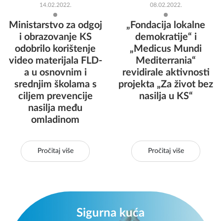
14.02.2022.
08.02.2022.
Ministarstvo za odgoj
„Fondacija lokalne
i obrazovanje KS
demokratije“ i
odobrilo korištenje
„Medicus Mundi
video materijala FLD-
Mediterrania“
a u osnovnim i
revidirale aktivnosti
srednjim školama s
projekta „Za život bez
ciljem prevencije
nasilja u KS“
nasilja među
omladinom
Pročitaj više
Pročitaj više
Sigurna kuća