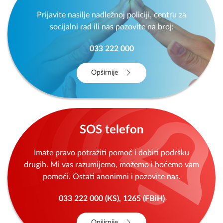
Prijavite nasilje nadležnoj policiji, centru za
socijalni rad ili nas pozovite na broj:
033 222 000
Opširnije
SOS telefon
Imate pravo potražiti pomoć i dobiti podršku
drugih. Mi vas razumijemo, možemo i hoćemo vam
pomoći. Ostati anonimni i pozovite nas.
033 222 000 (KS), 1265 (FBiH)
Opširnije