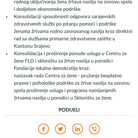
radnog uključivanja žena žrtava nasilja na osnovu spola
i dodjelom ekonomske podrške
Konsolidaciji sposobnosti odgovora sarajevskih
zdravstvenih službi po pitanju pomoći i podrške
ženama žrtvama rodno zasnovanog nasilja kroz direktni
rad sa službama primarne zdravstvene zaštite u
Kantonu Srajevo
Konsolidacija i proširenje ponude usluga u Centru za
žene FLD i skloništu za žrtve nasilja u porodici
Fondacije lokalne demokratije kroz:
nastavak rada Centra za žene - pružanje besplatne
pravne i psihološke podrške za žrtve nasilja na osnovu
spola proširenje usluga i programa namijenjenih
žrtvama nasilja u porodici u Skloništu za žene.
PODIJELI