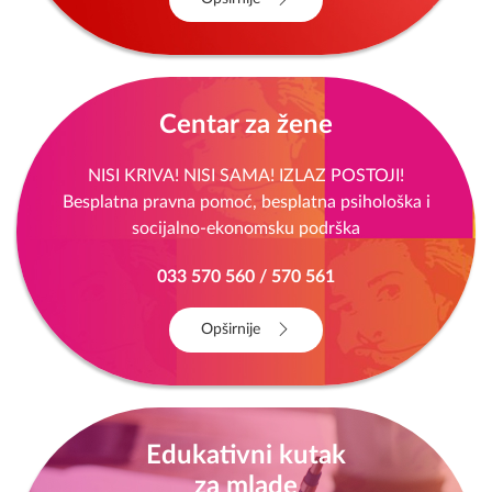
Centar za žene
NISI KRIVA! NISI SAMA! IZLAZ POSTOJI!
Besplatna pravna pomoć, besplatna psihološka i
socijalno-ekonomsku podrška
033 570 560 / 570 561
Opširnije
Edukativni kutak
za mlade