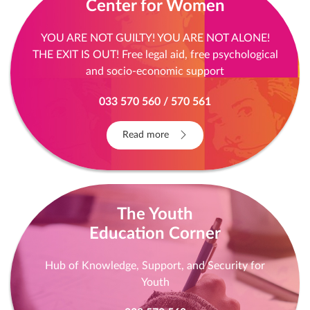
Center for Women
YOU ARE NOT GUILTY! YOU ARE NOT ALONE!
THE EXIT IS OUT! Free legal aid, free psychological
and socio-economic support
033 570 560 / 570 561
Read more
The Youth
Education Corner
Hub of Knowledge, Support, and Security for
Youth