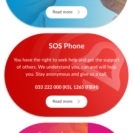
Read more
SOS Phone
You have the right to seek help and get the support
of others. We understand you, can and will help
you. Stay anonymous and give us a call.
033 222 000 (KS), 1265 (FBiH)
Read more