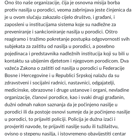
Ono što naše organizacije, čija je osnovna misija borba
protiv nasilja u porodici, veoma zabrinjava jeste činjenica da
je u ovom slučaju zakazalo cijelo društvo, i građani, i
zaposleni u institucijama sistema koje su nadležne za
preveniranje i sankcioniranje nasilja u porodici. Oštro
reagiramo i tražimo pokretanje postupka odgovornosti svih
subjekata za zaštitu od nasilja u porodici, a posebno
pojedinaca i predstavnika nadležnih institucija koji su bili u
kontaktu sa ubijenim djetetom i njegovom porodicom. Dva
važeća Zakona o zaštiti od nasilja u porodici u Federacije
Bosne i Hercegovine i u Republici Srpskoj nalažu da su
zdravstveni i socijalni radnici, nastavnici, odgajatelji,
medicinske, obrazovne i druge ustanove i organi, nevladine
organizacije, članovi porodice, kao i svaki drugi građanin,
dužni odmah nakon saznanja da je počinjeno nasilje u
porodici ili da postoje osnovi sumnje da je počinjeno nasilje
u porodici, to prijaviti policiji. Policija je dužna izaći i
provjeriti navode, te prijaviti nasilje sudu ili tužilaštvu,
ovisno o stepenu nasilja, i istovremeno obavijestiti centar