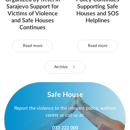
Sarajevo Support for
Supporting Safe
Victims of Violence
Houses and SOS
and Safe Houses
Helplines
Continues
Read more
Read more
Archive
Safe House
Report the violence to the relevant police, welfare
center or call us at:
033 222 000