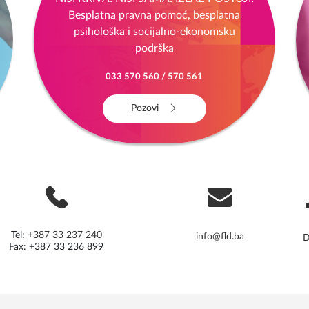
Besplatna pravna pomoć, besplatna
psihološka i socijalno-ekonomsku
podrška
033 570 560 / 570 561
Pozovi
Tel:
+387 33 237 240
info@fld.ba
D
Fax: +387 33 236 899