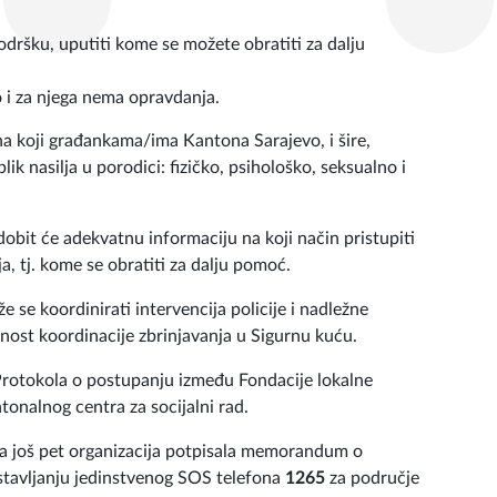
odršku, uputiti kome se možete obratiti za dalju
lo i za njega nema opravdanja.
ona koji građankama/ima Kantona Sarajevo, i šire,
ik nasilja u porodici: fizičko, psihološko, seksualno i
dobit će adekvatnu informaciju na koji način pristupiti
ja, tj. kome se obratiti za dalju pomoć.
 se koordinirati intervencija policije i nadležne
nost koordinacije zbrinjavanja u Sigurnu kuću.
 Protokola o postupanju između Fondacije lokalne
onalnog centra za socijalni rad.
sa još pet organizacija potpisala memorandum o
tavljanju jedinstvenog SOS telefona
1265
za područje