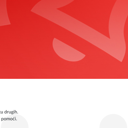
ku drugih.
 pomoći.