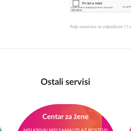
Polja označena sa zvijezdicom (*)
Ostali servisi
Centar za žene
NISI KRIVA! NISI SAMA! IZLAZ POSTOJI!