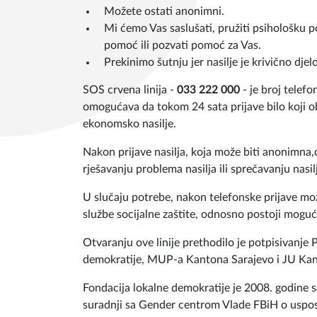
Možete ostati anonimni.
Mi ćemo Vas saslušati, pružiti psihološku p
pomoć ili pozvati pomoć za Vas.
Prekinimo šutnju jer nasilje je krivično dje
SOS crvena linija -
033 222 000
- je broj telef
omogućava da tokom 24 sata prijave bilo koji obl
ekonomsko nasilje.
Nakon prijave nasilja, koja može biti anonimna,
rješavanju problema nasilja ili sprečavanju nasil
U slučaju potrebe, nakon telefonske prijave može
službe socijalne zaštite, odnosno postoji moguć
Otvaranju ove linije prethodilo je potpisivanje
demokratije, MUP-a Kantona Sarajevo i JU Kant
Fondacija lokalne demokratije je 2008. godine 
suradnji sa Gender centrom Vlade FBiH o uspos