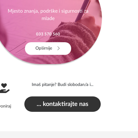
Mjesto znanja, podrške i sigurnosti za
mlade
033 570 560
Opširnije
Imaš pitanje? Budi slobodan/a i...
... kontaktirajte nas
oniraj