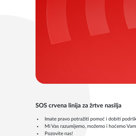
SOS crvena linija za žrtve nasilja
Imate pravo potražiti pomoć i dobiti podrš
Mi Vas razumijemo, možemo i hoćemo Vam
Pozovite nas!