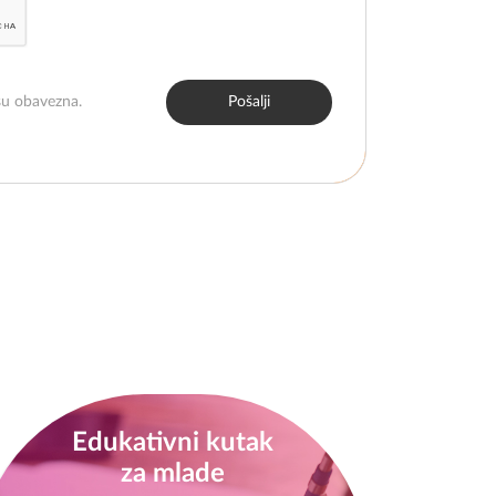
 su obavezna.
Pošalji
Edukativni kutak
za mlade