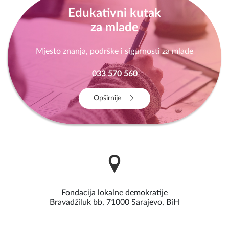
Edukativni kutak
za mlade
Mjesto znanja, podrške i sigurnosti za mlade
033 570 560
Opširnije
Fondacija lokalne demokratije
Bravadžiluk bb, 71000 Sarajevo, BiH