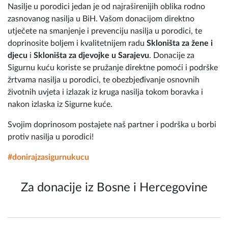
Nasilje u porodici jedan je od najraširenijih oblika rodno
zasnovanog nasilja u BiH. Vašom donacijom direktno
utječete na smanjenje i prevenciju nasilja u porodici, te
doprinosite boljem i kvalitetnijem radu
Skloništa za žene i
djecu
i
Skloništa za djevojke u Sarajevu
. Donacije za
Sigurnu kuću koriste se pružanje direktne pomoći i podrške
žrtvama nasilja u porodici, te obezbjeđivanje osnovnih
životnih uvjeta i izlazak iz kruga nasilja tokom boravka i
nakon izlaska iz Sigurne kuće.
Svojim doprinosom postajete naš partner i podrška u borbi
protiv nasilja u porodici!
#donirajzasigurnukucu
Za donacije iz Bosne i Hercegovine