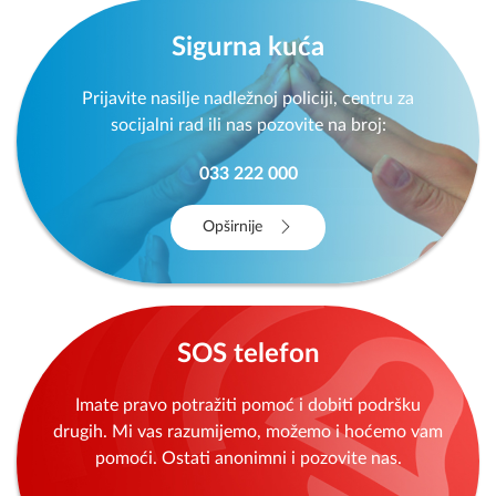
Sigurna kuća
Prijavite nasilje nadležnoj policiji, centru za
socijalni rad ili nas pozovite na broj:
033 222 000
Opširnije
SOS telefon
Imate pravo potražiti pomoć i dobiti podršku
drugih. Mi vas razumijemo, možemo i hoćemo vam
pomoći. Ostati anonimni i pozovite nas.