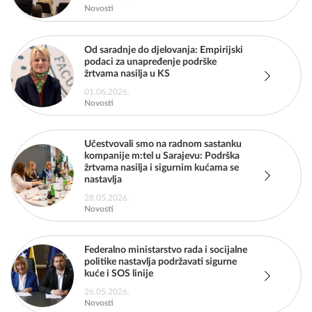
Novosti
Od saradnje do djelovanja: Empirijski
podaci za unapređenje podrške
žrtvama nasilja u KS
01.06.2026.
Novosti
Učestvovali smo na radnom sastanku
kompanije m:tel u Sarajevu: Podrška
žrtvama nasilja i sigurnim kućama se
nastavlja
28.05.2026.
Novosti
Federalno ministarstvo rada i socijalne
politike nastavlja podržavati sigurne
kuće i SOS linije
26.05.2026.
Novosti