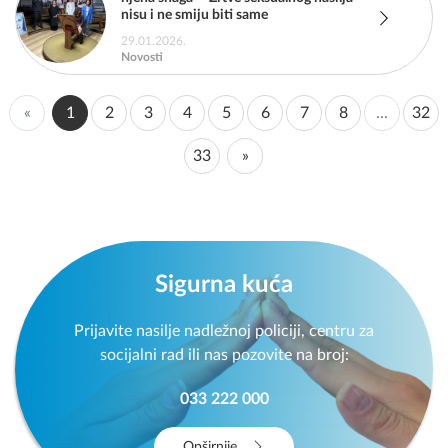
nisu i ne smiju biti same
29.01.2026.
Novosti
«
1
2
3
4
5
6
7
8
...
32
33
»
Sigurna kuća
Prijavite nasilje nadležnoj policiji, centru za
socijalni rad ili nas pozovite na broj:
033 222 000
Opširnije