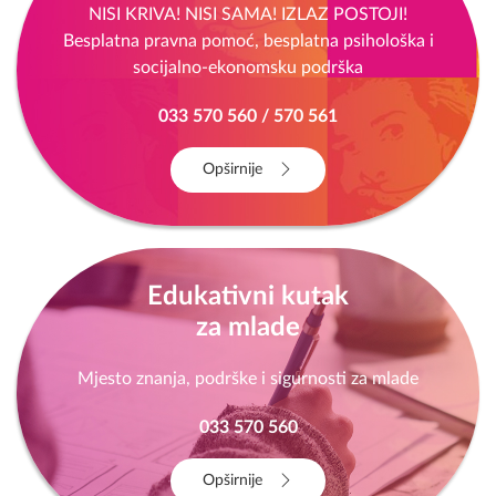
NISI KRIVA! NISI SAMA! IZLAZ POSTOJI!
Besplatna pravna pomoć, besplatna psihološka i
socijalno-ekonomsku podrška
033 570 560 / 570 561
Opširnije
Edukativni kutak
za mlade
Mjesto znanja, podrške i sigurnosti za mlade
033 570 560
Opširnije