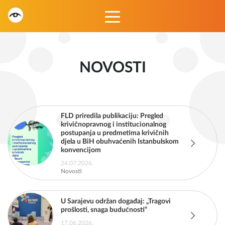
NOVOSTI
FLD priredila publikaciju: Pregled
krivičnopravnog i institucionalnog
postupanja u predmetima krivičnih
djela u BiH obuhvaćenih Istanbulskom
konvencijom
24.07.2026.
Novosti
U Sarajevu održan događaj: „Tragovi
prošlosti, snaga budućnosti“
17.06.2026.