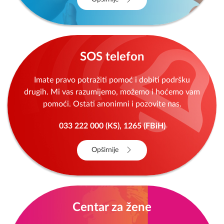
SOS telefon
Imate pravo potražiti pomoć i dobiti podršku
drugih. Mi vas razumijemo, možemo i hoćemo vam
pomoći. Ostati anonimni i pozovite nas.
033 222 000 (KS), 1265 (FBiH)
Opširnije
Centar za žene