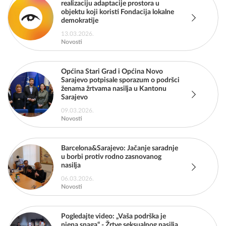
realizaciju adaptacije prostora u
objektu koji koristi Fondacija lokalne
demokratije
13.03.2026.
Novosti
Općina Stari Grad i Općina Novo
Sarajevo potpisale sporazum o podršci
ženama žrtvama nasilja u Kantonu
Sarajevo
09.03.2026.
Novosti
Barcelona&Sarajevo: Jačanje saradnje
u borbi protiv rodno zasnovanog
nasilja
06.03.2026.
Novosti
Pogledajte video: „Vaša podrška je
njena snaga“ - Žrtve seksualnog nasilja