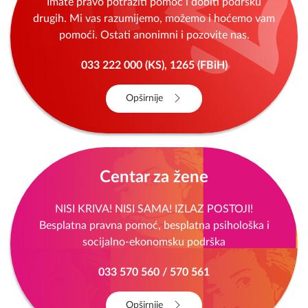
Imate pravo potražiti pomoć i dobiti podršku
drugih. Mi vas razumijemo, možemo i hoćemo vam
pomoći. Ostati anonimni i pozovite nas.
033 222 000 (KS), 1265 (FBiH)
Opširnije
Centar za žene
NISI KRIVA! NISI SAMA! IZLAZ POSTOJI!
Besplatna pravna pomoć, besplatna psihološka i
socijalno-ekonomsku podrška
033 570 560 / 570 561
Opširnije