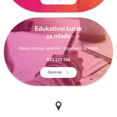
Edukativni kutak
za mlade
Mjesto znanja, podrške i sigurnosti za mlade
033 570 560
Opširnije