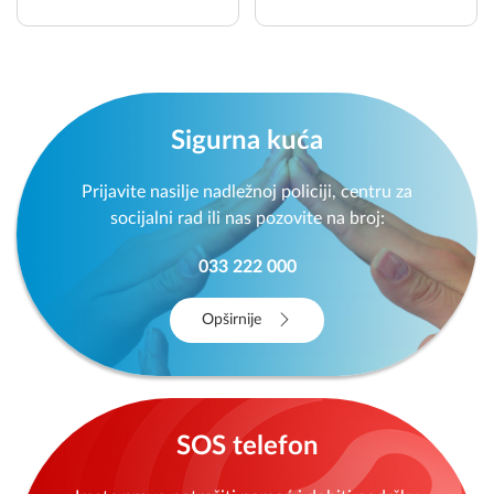
Sigurna kuća
Prijavite nasilje nadležnoj policiji, centru za
socijalni rad ili nas pozovite na broj:
033 222 000
Opširnije
SOS telefon