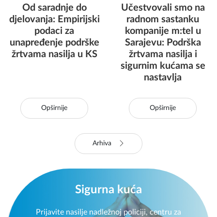
Od saradnje do
Učestvovali smo na
djelovanja: Empirijski
radnom sastanku
podaci za
kompanije m:tel u
unapređenje podrške
Sarajevu: Podrška
žrtvama nasilja u KS
žrtvama nasilja i
sigurnim kućama se
nastavlja
Opširnije
Opširnije
Arhiva
Sigurna kuća
Prijavite nasilje nadležnoj policiji, centru za