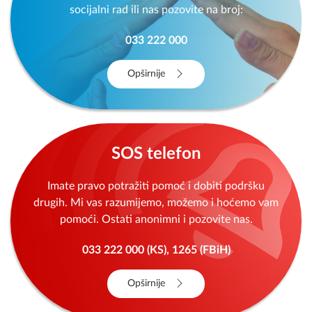
socijalni rad ili nas pozovite na broj:
033 222 000
Opširnije
SOS telefon
Imate pravo potražiti pomoć i dobiti podršku
drugih. Mi vas razumijemo, možemo i hoćemo vam
pomoći. Ostati anonimni i pozovite nas.
033 222 000 (KS), 1265 (FBiH)
Opširnije