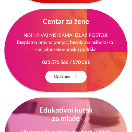
Centar za žene
NISI KRIVA! NISI SAMA! IZLAZ POSTOJI!
Besplatna pravna pomoć, besplatna psihološka i
socijalno-ekonomsku podrška
033 570 560 / 570 561
Opširnije
Edukativni kutak
za mlade