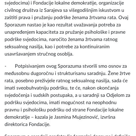
svjedocima) i Fondacije lokalne demokratije, organizacije
civilnog društva iz Sarajeva sa višegodišnjim iskustvom u
zaštiti prava i pružanju podrške ženama žrtvama rata. Ovaj
Sporazum nastao je kao rezultat uvažavanja potreba za
unapređenjem kapaciteta za pružanje psihološke i pravne
podrške svjedocima, naročito ženama žrtvama ratnog
seksualnog nasilja, kao i potrebe za kontinuiranim
usavršavanjem stručnog osoblja.
- Potpisivanjem ovog Sporazuma stvorili smo osnov za
međusobnu dugoročnu i strukturisanu saradnju. Žene žrtve
rata, posebno preživjele ratnog seksualnog nasilja, sada će
imati sveobuhvatniju podršku, te će, nakon okončanja
svjedočenja i sudskih postupaka, a u saradnji sa Odjelom za
podršku svjedocima, imati mogućnost na neophodnu
pravnu i psihološku podršku od strane Fondacije lokalne
demokratije – kazala je Jasmina Mujezinović, izvršna
direktorica Fondacije.