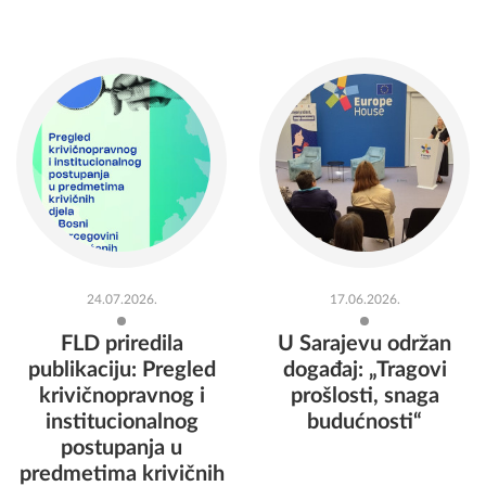
24.07.2026.
17.06.2026.
FLD priredila
U Sarajevu održan
publikaciju: Pregled
događaj: „Tragovi
krivičnopravnog i
prošlosti, snaga
institucionalnog
budućnosti“
postupanja u
predmetima krivičnih