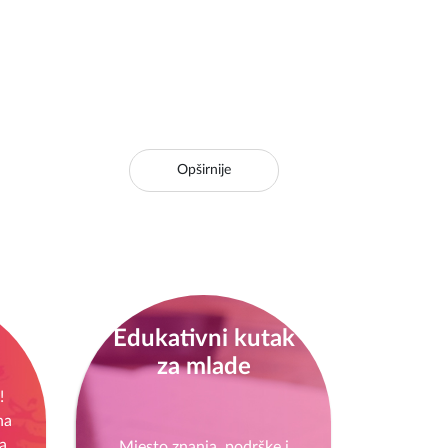
Opširnije
Edukativni kutak
za mlade
!
na
a
Mjesto znanja, podrške i