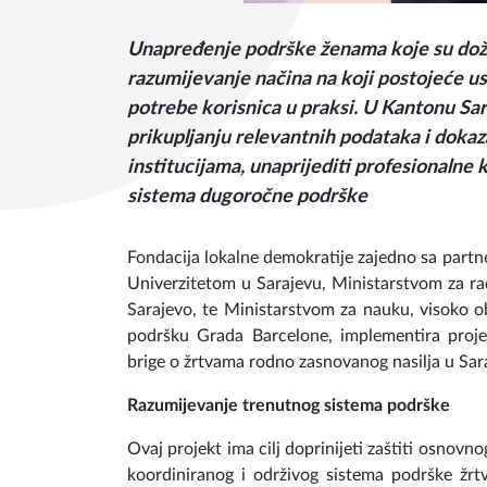
Unapređenje podrške ženama koje su doži
razumijevanje načina na koji postojeće us
potrebe korisnica u praksi. U Kantonu Sara
prikupljanju relevantnih podataka i doka
institucijama, unaprijediti profesionalne k
sistema dugoročne podrške
Fondacija lokalne demokratije zajedno sa partne
Univerzitetom u Sarajevu, Ministarstvom za rad, 
Sarajevo, te Ministarstvom za nauku, visoko o
podršku Grada Barcelone, implementira proje
brige o žrtvama rodno zasnovanog nasilja u Sara
Razumijevanje trenutnog sistema podrške
Ovaj projekt ima cilj doprinijeti zaštiti osnovno
koordiniranog i održivog sistema podrške žr