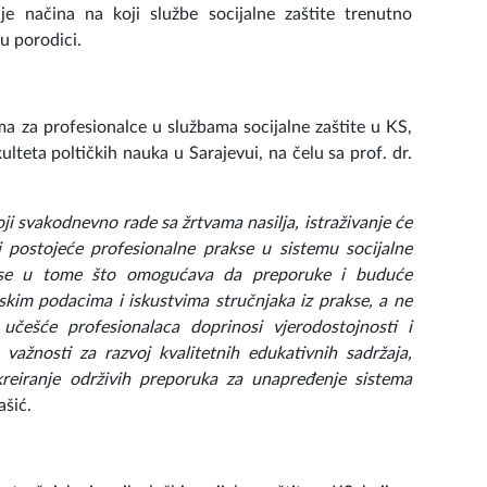
anje načina na koji službe socijalne zaštite trenutno
u porodici.
ma za profesionalce u službama socijalne zaštite u KS,
ulteta poltičkih nauka u Sarajevui, na čelu sa prof. dr.
oji svakodnevno rade sa žrtvama nasilja, istraživanje će
i postojeće profesionalne prakse u sistemu socijalne
da se u tome što omogućava da preporuke i buduće
skim podacima i iskustvima stručnjaka iz prakse, a ne
učešće profesionalaca doprinosi vjerodostojnosti i
 važnosti za razvoj kvalitetnih edukativnih sadržaja,
kreiranje održivih preporuka za unapređenje sistema
ašić.