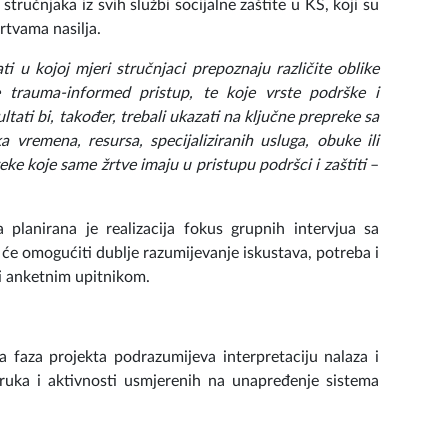
 stručnjaka iz svih službi socijalne zaštite u KS, koji su
rtvama nasilja.
i u kojoj mjeri stručnjaci prepoznaju različite oblike
ste trauma-informed pristup, te koje vrste podrške i
ltati bi, također, trebali ukazati na ključne prepreke sa
 vremena, resursa, specijaliziranih usluga, obuke ili
eke koje same žrtve imaju u pristupu podršci i zaštiti
–
 planirana je realizacija fokus grupnih intervjua sa
će omogućiti dublje razumijevanje iskustava, potreba i
i anketnim upitnikom.
a faza projekta podrazumijeva interpretaciju nalaza i
oruka i aktivnosti usmjerenih na unapređenje sistema