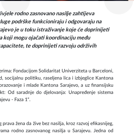
vjele rodno zasnovano nasilje zahtijeva
luge podrške funkcioniraju i odgovaraju na
jevo je u toku istraživanje koje će doprinijeti
za koji mogu ojačati koordinaciju među
apacitete, te doprinijeti razvoju održivih
rima: Fondacijom Solidaritat Univerziteta u Barceloni,
socijalnu politiku, raseljena lica i izbjeglice Kantona
brazovanje i mlade Kantona Sarajevo, a uz finansijsku
kt: Od saradnje do djelovanja: Unapređenje sistema
jevu - Faza 1“.
g prava žena da žive bez nasilja, kroz razvoj efikasnijeg,
tvama rodno zasnovanog nasilja u Sarajevu. Jedna od