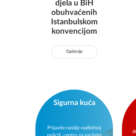
djela u BiH
obuhvaćenih
Istanbulskom
konvencijom
Opširnije
Sigurna kuća
Prijavite nasilje nadležnoj
d
policiji, centru za socijalni