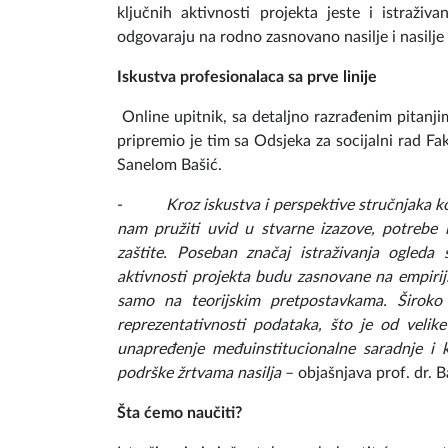
ključnih aktivnosti projekta jeste i istraživ
odgovaraju na rodno zasnovano nasilje i nasilje 
Iskustva profesionalaca sa prve linije
Online upitnik, sa detaljno razrađenim pitanji
pripremio je tim sa Odsjeka za socijalni rad Fak
Sanelom Bašić.
-
Kroz iskustva i perspektive stručnjaka k
nam pružiti uvid u stvarne izazove, potrebe 
zaštite. Poseban značaj istraživanja ogle
aktivnosti projekta budu zasnovane na empirij
samo na teorijskim pretpostavkama. Široko 
reprezentativnosti podataka, što je od velike
unapređenje međuinstitucionalne saradnje i 
podrške žrtvama nasilja
– objašnjava prof. dr. B
Šta ćemo naučiti?