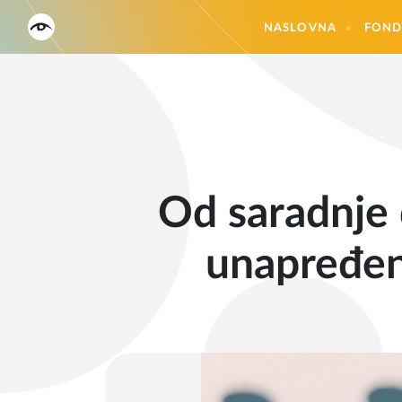
NASLOVNA
FOND
Od saradnje 
unapređen