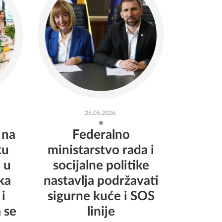
26.05.2026.
 na
Federalno
ku
ministarstvo rada i
 u
socijalne politike
ka
nastavlja podržavati
 i
sigurne kuće i SOS
 se
linije