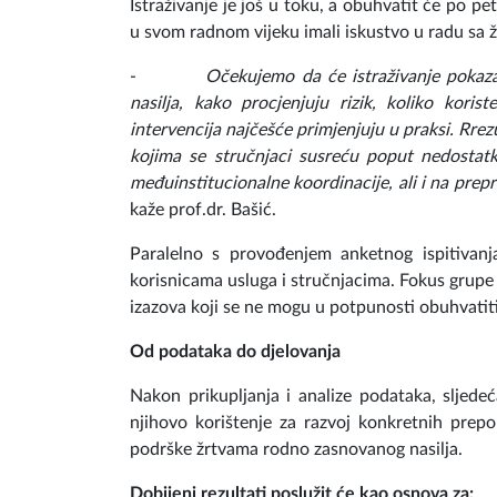
Istraživanje je još u toku, a obuhvatit će po pet
u svom radnom vijeku imali iskustvo u radu sa ž
-
Očekujemo da će istraživanje pokazat
nasilja, kako procjenjuju rizik, koliko kori
intervencija najčešće primjenjuju u praksi. Rrezu
kojima se stručnjaci susreću poput nedostatka
međuinstitucionalne koordinacije, ali i na prepr
kaže prof.dr. Bašić.
Paralelno s provođenjem anketnog ispitivanja
korisnicama usluga i stručnjacima. Fokus grupe 
izazova koji se ne mogu u potpunosti obuhvatit
Od podataka do djelovanja
Nakon prikupljanja i analize podataka, sljedeć
njihovo korištenje za razvoj konkretnih prep
podrške žrtvama rodno zasnovanog nasilja.
Dobijeni rezultati poslužit će kao osnova za: