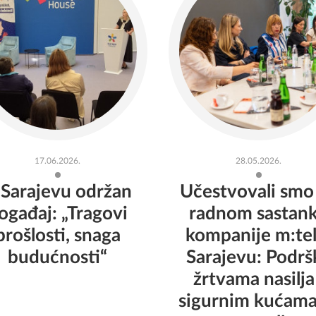
17.06.2026.
28.05.2026.
 Sarajevu održan
Učestvovali smo
ogađaj: „Tragovi
radnom sastan
prošlosti, snaga
kompanije m:tel
budućnosti“
Sarajevu: Podrš
žrtvama nasilja
sigurnim kućama