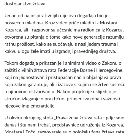
Jedan od najinspirativnijih dijelova događaja bio je
posvećen mladima. Kroz video priče mladih iz Mostara i
Kozarca, ali i razgovor sa učesnicima radionica iz Kozarca,
otvorena su pitanja o tome kako nove generacije razumiju
ratnu prošlost, kako se suočavaju s naslijeđem trauma i
kakvu ulogu žele imati u izgradnji pravednijeg društva.
Tokom događaja prikazan je i animirani video o Zakonu o
zaštiti civilnih žrtava rata Federacije Bosne i Hercegovine,
koji na jednostavan i pristupačan način objašnjava prava
koja zakon garantuje, ali i izazove s kojima se žrtve susreću
u njihovom ostvarivanju. Nakon projekcije uslijedilo je
stručno izlaganje o praktičnoj primjeni zakona i važnosti
njegove implemenaticije.
U okviru okruglog stola „Prava žena žrtava rata - gdje smo
danas i šta nam treba“, predstavnice udruženja iz Kozarca,
Mostara i Foče, razgovarale su o položaju žena žrtava rata
danas, važnosti kulture sjećanja, uključivanju mladih u