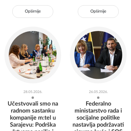
Opširnije
Opširnije
28.05.2026.
26.05.2026.
Učestvovali smo na
Federalno
radnom sastanku
ministarstvo rada i
kompanije m:tel u
socijalne politike
Sarajevu: Podrška
nastavlja podržavati
žrtvama nasilja i
sigurne kuće i SOS