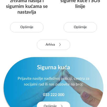
sigurnim kućama se
linije
nastavlja
Opširnije
Opširnije
Arhiva
Sigurna kuća
Prijavite nasilje nadležnoj policiji, centru za
socijalni rad ili nas pozovite na broj:
033 222 000
Opširnije