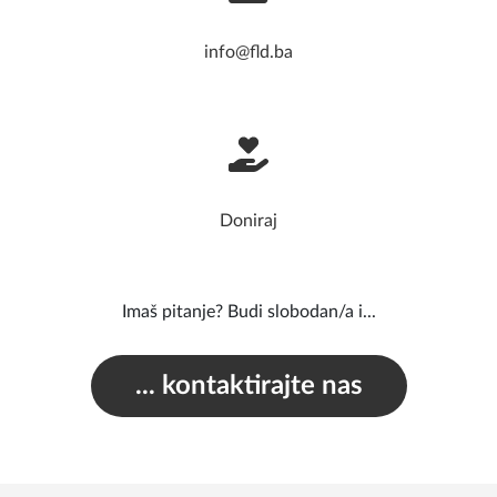
info@fld.ba
Doniraj
Imaš pitanje? Budi slobodan/a i...
... kontaktirajte nas
Fondacija lokalne demokratije © 2026.