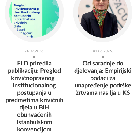
24.07.2026.
01.06.2026.
FLD priredila
Od saradnje do
publikaciju: Pregled
djelovanja: Empirijski
krivičnopravnog i
podaci za
institucionalnog
unapređenje podrške
postupanja u
žrtvama nasilja u KS
predmetima krivičnih
djela u BiH
obuhvaćenih
Istanbulskom
konvencijom