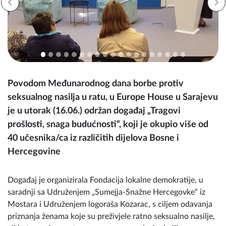
Povodom Međunarodnog dana borbe protiv
seksualnog nasilja u ratu, u Europe House u Sarajevu
je u utorak (16.06.) održan događaj „Tragovi
prošlosti, snaga budućnosti“, koji je okupio više od
40 učesnika/ca iz različitih dijelova Bosne i
Hercegovine
Događaj je organizirala Fondacija lokalne demokratije, u
saradnji sa Udruženjem „Sumejja-Snažne Hercegovke“ iz
Mostara i Udruženjem logoraša Kozarac, s ciljem odavanja
priznanja ženama koje su preživjele ratno seksualno nasilje,
ali i otvaranja prostora za razgovor o ulozi mladih u