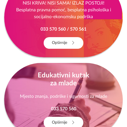
Besplatna pravna pomoć, besplatna psihološka i
socijalno-ekonomsku podrška
033 570 560 / 570 561
Opširnije
Edukativni kutak
za mlade
Mjesto znanja, podrške i sigurnosti za mlade
033 570 560
Opširnije