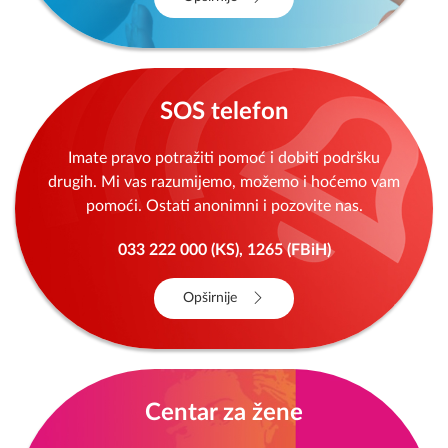
SOS telefon
Imate pravo potražiti pomoć i dobiti podršku
drugih. Mi vas razumijemo, možemo i hoćemo vam
pomoći. Ostati anonimni i pozovite nas.
033 222 000 (KS), 1265 (FBiH)
Opširnije
Centar za žene
NISI KRIVA! NISI SAMA! IZLAZ POSTOJI!