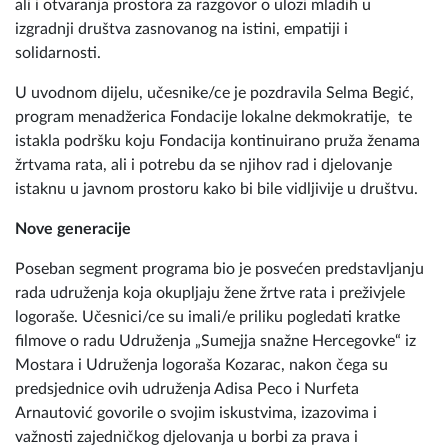
izgradnji društva zasnovanog na istini, empatiji i
solidarnosti.
U uvodnom dijelu, učesnike/ce je pozdravila Selma Begić,
program menadžerica Fondacije lokalne dekmokratije, te
istakla podršku koju Fondacija kontinuirano pruža ženama
žrtvama rata, ali i potrebu da se njihov rad i djelovanje
istaknu u javnom prostoru kako bi bile vidljivije u društvu.
Nove generacije
Poseban segment programa bio je posvećen predstavljanju
rada udruženja koja okupljaju žene žrtve rata i preživjele
logoraše. Učesnici/ce su imali/e priliku pogledati kratke
filmove o radu Udruženja „Sumejja snažne Hercegovke“ iz
Mostara i Udruženja logoraša Kozarac, nakon čega su
predsjednice ovih udruženja Adisa Peco i Nurfeta
Arnautović govorile o svojim iskustvima, izazovima i
važnosti zajedničkog djelovanja u borbi za prava i
dostojanstvo žrtava.