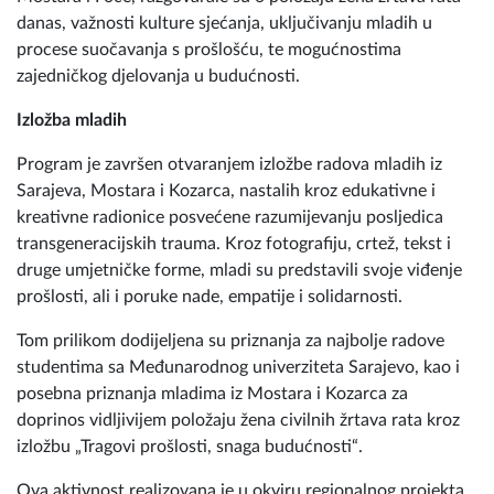
procese suočavanja s prošlošću, te mogućnostima
zajedničkog djelovanja u budućnosti.
Izložba mladih
Program je završen otvaranjem izložbe radova mladih iz
Sarajeva, Mostara i Kozarca, nastalih kroz edukativne i
kreativne radionice posvećene razumijevanju posljedica
transgeneracijskih trauma. Kroz fotografiju, crtež, tekst i
druge umjetničke forme, mladi su predstavili svoje viđenje
prošlosti, ali i poruke nade, empatije i solidarnosti.
Tom prilikom dodijeljena su priznanja za najbolje radove
studentima sa Međunarodnog univerziteta Sarajevo, kao i
posebna priznanja mladima iz Mostara i Kozarca za
doprinos vidljivijem položaju žena civilnih žrtava rata kroz
izložbu „Tragovi prošlosti, snaga budućnosti“.
Ova aktivnost realizovana je u okviru regionalnog projekta
„Podrška EU izgradnji povjerenja na Zapadnom Balkanu“,