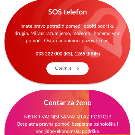
SOS telefon
Imate pravo potražiti pomoć i dobiti podršku
drugih. Mi vas razumijemo, možemo i hoćemo vam
pomoći. Ostati anonimni i pozovite nas.
033 222 000 (KS), 1265 (FBiH)
Opširnije
Centar za žene
NISI KRIVA! NISI SAMA! IZLAZ POSTOJI!
Besplatna pravna pomoć, besplatna psihološka i
socijalno-ekonomsku podrška