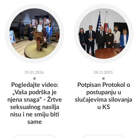
29.01.2026.
28.11.2025.
Pogledajte video:
Potpisan Protokol o
„Vaša podrška je
postupanju u
njena snaga“ - Žrtve
slučajevima silovanja
seksualnog nasilja
u KS
nisu i ne smiju biti
same