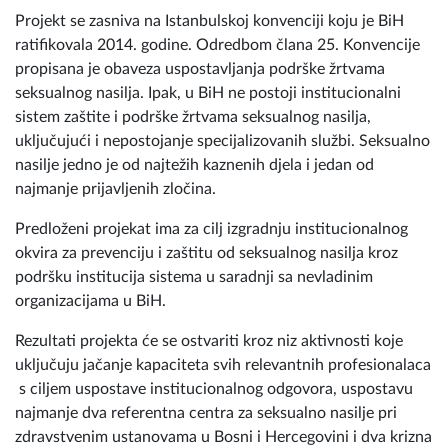
Projekt se zasniva na Istanbulskoj konvenciji koju je BiH
ratifikovala 2014. godine. Odredbom člana 25. Konvencije
propisana je obaveza uspostavljanja podrške žrtvama
seksualnog nasilja. Ipak, u BiH ne postoji institucionalni
sistem zaštite i podrške žrtvama seksualnog nasilja,
uključujući i nepostojanje specijalizovanih službi. Seksualno
nasilje jedno je od najtežih kaznenih djela i jedan od
najmanje prijavljenih zločina.
Predloženi projekat ima za cilj izgradnju institucionalnog
okvira za prevenciju i zaštitu od seksualnog nasilja kroz
podršku institucija sistema u saradnji sa nevladinim
organizacijama u BiH.
Rezultati projekta će se ostvariti kroz niz aktivnosti koje
uključuju jačanje kapaciteta svih relevantnih profesionalaca
s ciljem uspostave institucionalnog odgovora, uspostavu
najmanje dva referentna centra za seksualno nasilje pri
zdravstvenim ustanovama u Bosni i Hercegovini i dva krizna