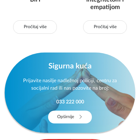
empatijom
Pročitaj više
Pročitaj više
Sigurna kuća
Prijavite nasilje nadležnoj policiji, centru za
socijalni rad ili nas pozovite na broj:
033 222 000
Opširnije