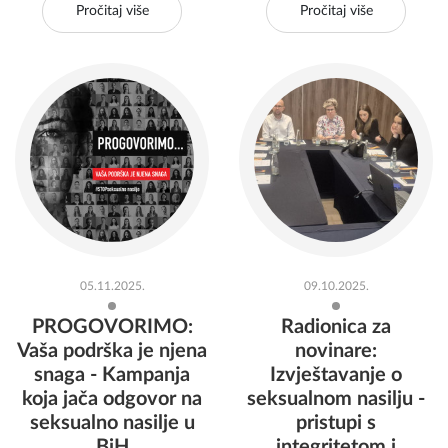
Pročitaj više
Pročitaj više
05.11.2025.
09.10.2025.
PROGOVORIMO:
Radionica za
Vaša podrška je njena
novinare:
snaga - Kampanja
Izvještavanje o
koja jača odgovor na
seksualnom nasilju -
seksualno nasilje u
pristupi s
BiH
integritetom i