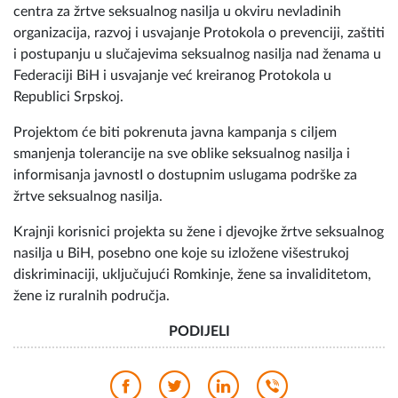
centra za žrtve seksualnog nasilja u okviru nevladinih
organizacija, razvoj i usvajanje Protokola o prevenciji, zaštiti
i postupanju u slučajevima seksualnog nasilja nad ženama u
Federaciji BiH i usvajanje već kreiranog Protokola u
Republici Srpskoj.
Projektom će biti pokrenuta javna kampanja s ciljem
smanjenja tolerancije na sve oblike seksualnog nasilja i
informisanja javnostI o dostupnim uslugama podrške za
žrtve seksualnog nasilja.
Krajnji korisnici projekta su žene i djevojke žrtve seksualnog
nasilja u BiH, posebno one koje su izložene višestrukoj
diskriminaciji, uključujući Romkinje, žene sa invaliditetom,
žene iz ruralnih područja.
PODIJELI