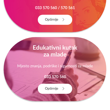
033 570 560 / 570 561
Opširnije
Edukativni kutak
za mlade
Mjesto znanja, podrške i sigurnosti za mlade
033 570 560
Opširnije