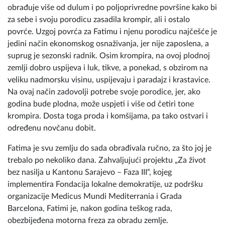
Fatima Kurtalić iz Dejčića, godinama unazad ručno
obrađuje više od dulum i po poljoprivredne površine kako bi
za sebe i svoju porodicu zasadila krompir, ali i ostalo
povrće. Uzgoj povrća za Fatimu i njenu porodicu najčešće je
jedini način ekonomskog osnaživanja, jer nije zaposlena, a
suprug je sezonski radnik. Osim krompira, na ovoj plodnoj
zemlji dobro uspijeva i luk, tikve, a ponekad, s obzirom na
veliku nadmorsku visinu, uspijevaju i paradajz i krastavice.
Na ovaj način zadovolji potrebe svoje porodice, jer, ako
godina bude plodna, može uspjeti i više od četiri tone
krompira. Dosta toga proda i komšijama, pa tako ostvari i
određenu novčanu dobit.
Fatima je svu zemlju do sada obrađivala ručno, za što joj je
trebalo po nekoliko dana. Zahvaljujući projektu „Za život
bez nasilja u Kantonu Sarajevo – Faza III“, kojeg
implementira Fondacija lokalne demokratije, uz podršku
organizacije Medicus Mundi Mediterrania i Grada