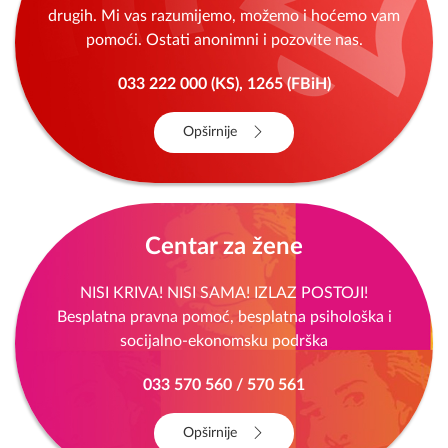
Imate pravo potražiti pomoć i dobiti podršku
drugih. Mi vas razumijemo, možemo i hoćemo vam
pomoći. Ostati anonimni i pozovite nas.
033 222 000 (KS), 1265 (FBiH)
Opširnije
Centar za žene
NISI KRIVA! NISI SAMA! IZLAZ POSTOJI!
Besplatna pravna pomoć, besplatna psihološka i
socijalno-ekonomsku podrška
033 570 560 / 570 561