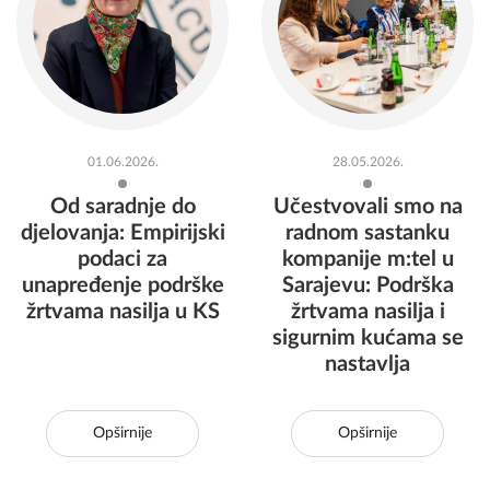
01.06.2026.
28.05.2026.
Od saradnje do
Učestvovali smo na
djelovanja: Empirijski
radnom sastanku
podaci za
kompanije m:tel u
unapređenje podrške
Sarajevu: Podrška
žrtvama nasilja u KS
žrtvama nasilja i
sigurnim kućama se
nastavlja
Opširnije
Opširnije