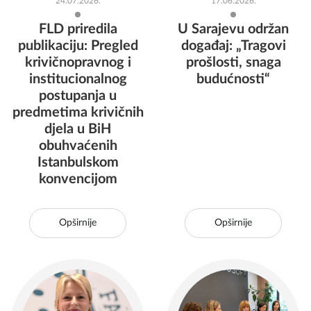
24.07.2026.
17.06.2026.
FLD priredila
U Sarajevu održan
publikaciju: Pregled
događaj: „Tragovi
krivičnopravnog i
prošlosti, snaga
institucionalnog
budućnosti“
postupanja u
predmetima krivičnih
djela u BiH
obuhvaćenih
Istanbulskom
konvencijom
Opširnije
Opširnije