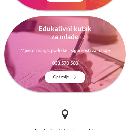
Opširnije
Edukativni kutak
za mlade
Mjesto znanja, podrške i sigurnosti za mlade
033 570 560
Opširnije