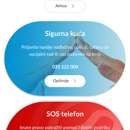
Arhiva
Sigurna kuća
Prijavite nasilje nadležnoj policiji, centru za
socijalni rad ili nas pozovite na broj:
033 222 000
Opširnije
SOS telefon