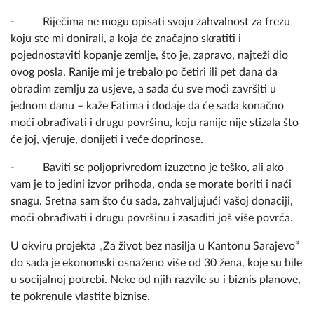
Barcelona, Fatimi je, nakon godina teškog rada,
obezbijeđena motorna freza za obradu zemlje.
- Riječima ne mogu opisati svoju zahvalnost za frezu
koju ste mi donirali, a koja će značajno skratiti i
pojednostaviti kopanje zemlje, što je, zapravo, najteži dio
ovog posla. Ranije mi je trebalo po četiri ili pet dana da
obradim zemlju za usjeve, a sada ću sve moći završiti u
jednom danu – kaže Fatima i dodaje da će sada konačno
moći obrađivati i drugu površinu, koju ranije nije stizala što
će joj, vjeruje, donijeti i veće doprinose.
- Baviti se poljoprivredom izuzetno je teško, ali ako
vam je to jedini izvor prihoda, onda se morate boriti i naći
snagu. Sretna sam što ću sada, zahvaljujući vašoj donaciji,
moći obrađivati i drugu površinu i zasaditi još više povrća.
U okviru projekta „Za život bez nasilja u Kantonu Sarajevo“
do sada je ekonomski osnaženo više od 30 žena, koje su bile
u socijalnoj potrebi. Neke od njih razvile su i biznis planove,