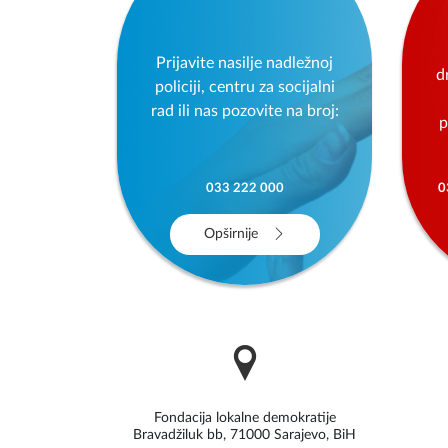
Prijavite nasilje nadležnoj
d
policiji, centru za socijalni
rad ili nas pozovite na broj:
p
033 222 000
0
Opširnije
Fondacija lokalne demokratije
Bravadžiluk bb, 71000 Sarajevo, BiH