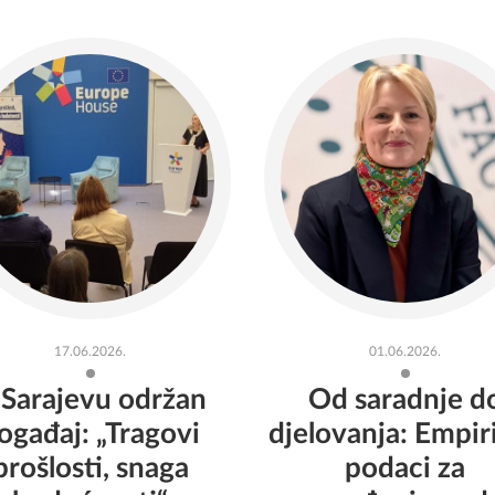
17.06.2026.
01.06.2026.
 Sarajevu održan
Od saradnje d
ogađaj: „Tragovi
djelovanja: Empiri
prošlosti, snaga
podaci za