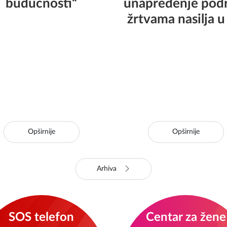
budućnosti“
unapređenje pod
žrtvama nasilja u
Opširnije
Opširnije
Arhiva
SOS telefon
Centar za žene