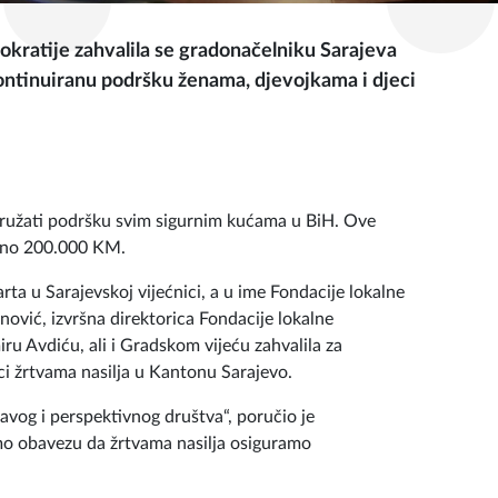
okratije zahvalila se gradonačelniku Sarajeva
kontinuiranu podršku ženama, djevojkama i djeci
pružati podršku svim sigurnim kućama u BiH. Ove
upno 200.000 KM.
rta u Sarajevskoj vijećnici, a u ime Fondacije lokalne
ović, izvršna direktorica Fondacije lokalne
ru Avdiću, ali i Gradskom vijeću zahvalila za
i žrtvama nasilja u Kantonu Sarajevo.
og i perspektivnog društva“, poručio je
mo obavezu da žrtvama nasilja osiguramo