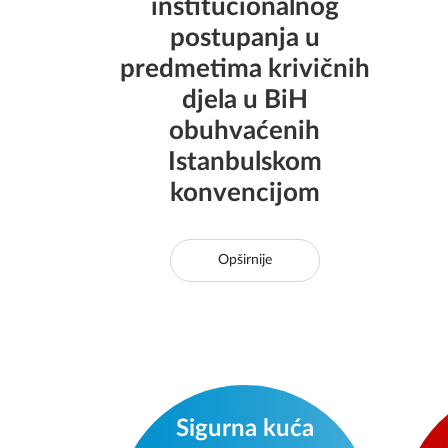
institucionalnog
postupanja u
predmetima krivičnih
djela u BiH
obuhvaćenih
Istanbulskom
konvencijom
Opširnije
Sigurna kuća