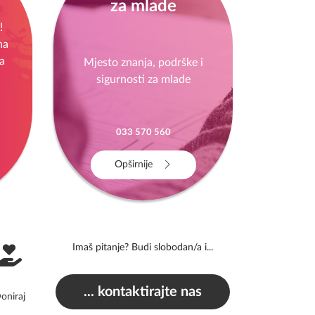
za mlade
!
na
a
Mjesto znanja, podrške i
sigurnosti za mlade
033 570 560
Opširnije
Imaš pitanje? Budi slobodan/a i...
... kontaktirajte nas
oniraj