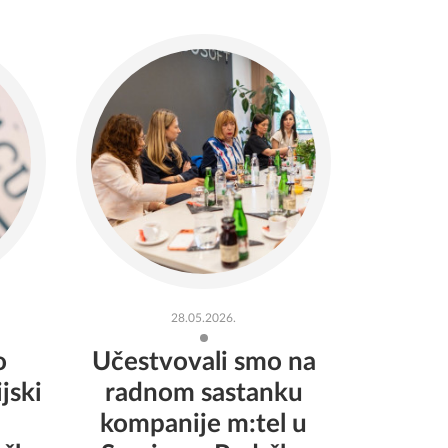
28.05.2026.
o
Učestvovali smo na
jski
radnom sastanku
kompanije m:tel u