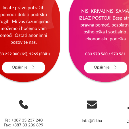
Imate pravo potražiti
NISI KRIVA! NISI SAMA
pomoć i dobiti podršku
IZLAZ POSTOJI! Besplat
rugih. Mi vas razumijemo,
pravna pomoć, besplatn
možemo i hoćemo vam
psihološka i socijalno-
omoći. Ostati anonimni i
ekonomsku podrška
pozovite nas.
33 222 000 (KS), 1265 (FBiH)
033 570 560 / 570 561
Opširnije
Opširnije
Tel:
+387 33 237 240
info@fld.ba
D
Fax: +387 33 236 899