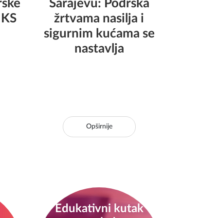
rške
Sarajevu: Podrška
 KS
žrtvama nasilja i
sigurnim kućama se
nastavlja
Opširnije
Edukativni kutak