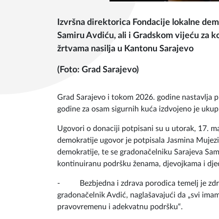
Izvršna direktorica Fondacije lokalne dem
Samiru Avdiću, ali i Gradskom vijeću za 
žrtvama nasilja u Kantonu Sarajevo
(Foto: Grad Sarajevo)
Grad Sarajevo i tokom 2026. godine nastavlja 
godine za osam sigurnih kuća izdvojeno je uk
Ugovori o donaciji potpisani su u utorak, 17. ma
demokratije ugovor je potpisala Jasmina Mujezin
demokratije, te se gradonačelniku Sarajeva Sami
kontinuiranu podršku ženama, djevojkama i djec
- Bezbjedna i zdrava porodica temelj je zdrav
gradonačelnik Avdić, naglašavajući da „svi ima
pravovremenu i adekvatnu podršku“.