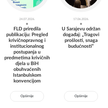
24.07.2026.
17.06.2026.
FLD priredila
U Sarajevu održan
publikaciju: Pregled
događaj: „Tragovi
krivičnopravnog i
prošlosti, snaga
institucionalnog
budućnosti“
postupanja u
predmetima krivičnih
djela u BiH
obuhvaćenih
Istanbulskom
konvencijom
Opširnije
Opširnije