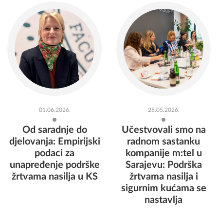
01.06.2026.
28.05.2026.
Od saradnje do
Učestvovali smo na
djelovanja: Empirijski
radnom sastanku
podaci za
kompanije m:tel u
unapređenje podrške
Sarajevu: Podrška
žrtvama nasilja u KS
žrtvama nasilja i
sigurnim kućama se