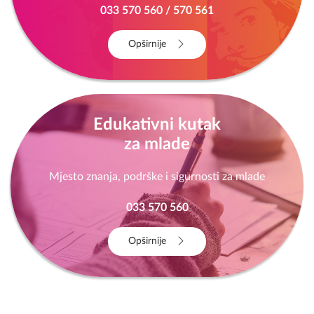
socijalno-ekonomsku podrška
033 570 560 / 570 561
Opširnije
Edukativni kutak
za mlade
Mjesto znanja, podrške i sigurnosti za mlade
033 570 560
Opširnije