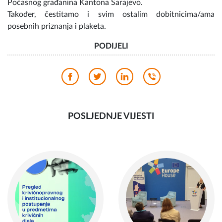
podržala našu inicijativu i Ivanu dodijelila Plaketu za
Počasnog građanina Kantona Sarajevo.
Također, čestitamo i svim ostalim dobitnicima/ama
posebnih priznanja i plaketa.
PODIJELI
POSLJEDNJE VIJESTI