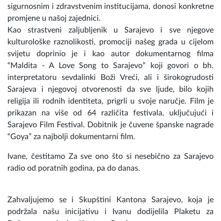
uvezivanje institucija iz Barcelone sa institucijama u
Sarajevu i saradnja sa civilnim sektorom, socijalnim,
sigurnosnim i zdravstvenim institucijama, donosi konkretne
promjene u našoj zajednici.
Kao strastveni zaljubljenik u Sarajevo i sve njegove
kulturološke raznolikosti, promociji našeg grada u cijelom
svijetu doprinio je i kao autor dokumentarnog filma
“Maldita - A Love Song to Sarajevo” koji govori o bh.
interpretatoru sevdalinki Boži Vreći, ali i širokogrudosti
Sarajeva i njegovoj otvorenosti da sve ljude, bilo kojih
religija ili rodnih identiteta, prigrli u svoje naručje. Film je
prikazan na više od 64 različita festivala, uključujući i
Sarajevo Film Festival. Dobitnik je čuvene španske nagrade
“Goya” za najbolji dokumentarni film.
Ivane, čestitamo Za sve ono što si nesebično za Sarajevo
radio od poratnih godina, pa do danas.
Zahvaljujemo se i Skupštini Kantona Sarajevo, koja je