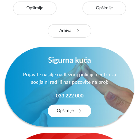
nastavlja
Opširnije
Opširnije
Arhiva
Sigurna kuća
Prijavite nasilje nadležnoj policiji, centru za
socijalni rad ili nas pozovite na broj:
033 222 000
Opširnije