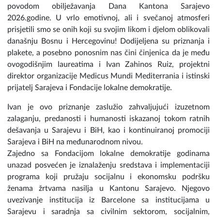
Proteklog petka (08.05) u Narodnom pozorištu Sarajevo
održana je Svečana sjednica Skupštine Kantona Sarajevo
povodom obilježavanja Dana Kantona Sarajevo
2026.godine. U vrlo emotivnoj, ali i svečanoj atmosferi
prisjetili smo se onih koji su svojim likom i djelom oblikovali
današnju Bosnu i Hercegovinu! Dodijeljena su priznanja i
plakete, a posebno ponosnim nas čini činjenica da je među
ovogodišnjim laureatima i Ivan Zahinos Ruiz, projektni
direktor organizacije Medicus Mundi Mediterrania i istinski
prijatelj Sarajeva i Fondacije lokalne demokratije.
Ivan je ovo priznanje zaslužio zahvaljujući izuzetnom
zalaganju, predanosti i humanosti iskazanoj tokom ratnih
dešavanja u Sarajevu i BiH, kao i kontinuiranoj promociji
Sarajeva i BiH na međunarodnom nivou.
Zajedno sa Fondacijom lokalne demokratije godinama
unazad posvećen je iznalaženju sredstava i implementaciji
programa koji pružaju socijalnu i ekonomsku podršku
ženama žrtvama nasilja u Kantonu Sarajevo. Njegovo