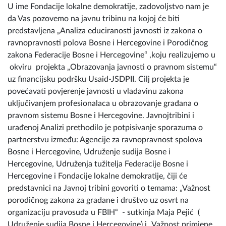
U ime Fondacije lokalne demokratije, zadovoljstvo nam je
da Vas pozovemo na javnu tribinu na kojoj će biti
predstavljena „Analiza educiranosti javnosti iz zakona o
ravnopravnosti polova Bosne i Hercegovine i Porodičnog
zakona Federacije Bosne i Hercegovine“ ,koju realizujemo u
okviru projekta „Obrazovanja javnosti o pravnom sistemu“
uz financijsku podršku Usaid-JSDPII. Cilj projekta je
povećavati povjerenje javnosti u vladavinu zakona
uključivanjem profesionalaca u obrazovanje građana o
pravnom sistemu Bosne i Hercegovine. Javnojtribini i
urađenoj Analizi prethodilo je potpisivanje sporazuma o
partnerstvu između: Agencije za ravnopravnost spolova
Bosne i Hercegovine, Udruženje sudija Bosne i
Hercegovine, Udruženja tužitelja Federacije Bosne i
Hercegovine i Fondacije lokalne demokratije, čiji će
predstavnici na Javnoj tribini govoriti o temama: „Važnost
porodičnog zakona za građane i društvo uz osvrt na
organizaciju pravosuđa u FBIH“ - sutkinja Maja Pejić (
Udruženje sudija Bosne i Hercegovine) i „Važnost primjene