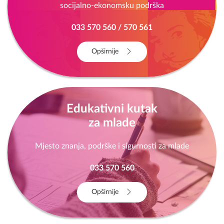
socijalno-ekonomsku podrška
033 570 560 / 570 561
Opširnije
Edukativni kutak
za mlade
Mjesto znanja, podrške i sigurnosti za mlade
033 570 560
Opširnije