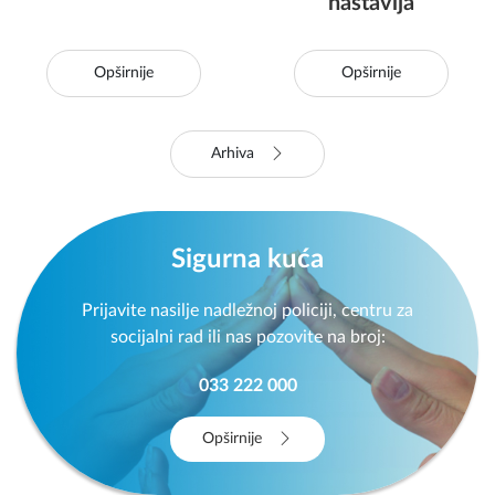
nastavlja
Opširnije
Opširnije
Arhiva
Sigurna kuća
Prijavite nasilje nadležnoj policiji, centru za
socijalni rad ili nas pozovite na broj:
033 222 000
Opširnije