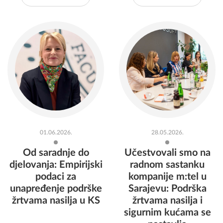
01.06.2026.
28.05.2026.
Od saradnje do
Učestvovali smo na
djelovanja: Empirijski
radnom sastanku
podaci za
kompanije m:tel u
unapređenje podrške
Sarajevu: Podrška
žrtvama nasilja u KS
žrtvama nasilja i
sigurnim kućama se