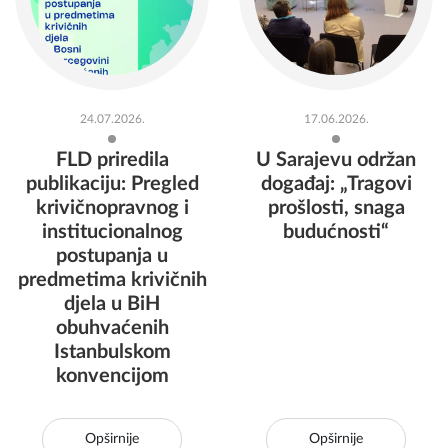
24.07.2026.
17.06.2026.
FLD priredila
U Sarajevu održan
publikaciju: Pregled
događaj: „Tragovi
krivičnopravnog i
prošlosti, snaga
institucionalnog
budućnosti“
postupanja u
predmetima krivičnih
djela u BiH
obuhvaćenih
Istanbulskom
konvencijom
Opširnije
Opširnije