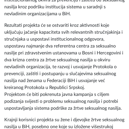
institucionalnog okvira za prevenciju i zaštitu od seksualnog
nasilja kroz podršku institucija sistema u saradnji s
nevladinim organizacijama u BiH.
Rezultati projekta će se ostvariti kroz aktivnosti koje
uključuju jačanje kapaciteta svih relevantnih stručnjakinja i
stručnjaka u uspostavi institucionalnog odgovora,
uspostavu najmanje dva referentna centra za seksualno
nasilje pri zdravstvenim ustanovama u Bosni i Hercegovini i
dva krizna centra za žrtve seksualnog nasilja u okviru
nevladinih organizacija, te razvoj i usvajanje Protokola o
prevenciji, zaštiti i postupanju u slučajevima seksualnog
nasilja nad ženama u Federaciji BiH i usvajanje već
kreiranog Protokola u Republici Srpskoj.
Projektom će biti pokrenuta javna kampanja s ciljem
podizanja svijesti o problemu seksualnog nasilja i potrebi
uspostavljanja sistema podrške za žrtve seksualnog nasilja.
Krajnji korisnici projekta su žene i djevojke žrtve seksualnog
nasilja u BiH, posebno one koje su izložene višestrukoj