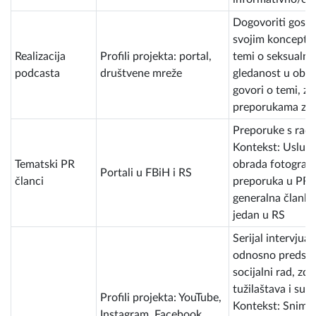
Dogovoriti gosto
svojim koncepto
Realizacija
Profili projekta: portal,
temi o seksualnom
podcasta
društvene mreže
gledanost u oba 
govori o temi, za
preporukama za 
Preporuke s radi
Kontekst: Usluga
Tematski PR
obrada fotografi
Portali u FBiH i RS
članci
preporuka u PR č
generalna članka
jedan u RS
Serijal intervjua
odnosno predstav
socijalni rad, zd
tužilaštava i sud
Profili projekta: YouTube,
Kontekst: Sniman
Instagram, Facebook,