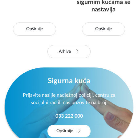
sigurnim kućama se
nastavlja
Opširnije
Opširnije
Arhiva
Sigurna kuća
Prijavite nasilje nadležnoj policiji, centru za
socijalni rad ili nas pozovite na broj:
033 222 000
Opširnije