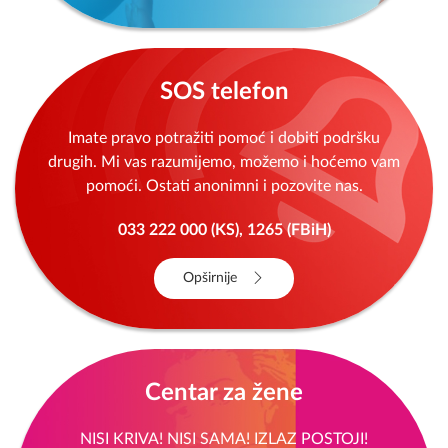
SOS telefon
Imate pravo potražiti pomoć i dobiti podršku
drugih. Mi vas razumijemo, možemo i hoćemo vam
pomoći. Ostati anonimni i pozovite nas.
033 222 000 (KS), 1265 (FBiH)
Opširnije
Centar za žene
NISI KRIVA! NISI SAMA! IZLAZ POSTOJI!