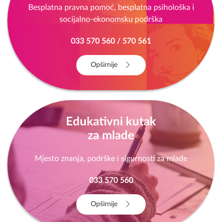
Besplatna pravna pomoć, besplatna psihološka i
socijalno-ekonomsku podrška
033 570 560 / 570 561
Opširnije
Edukativni kutak
za mlade
Mjesto znanja, podrške i sigurnosti za mlade
033 570 560
Opširnije