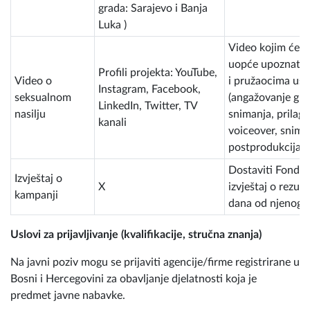
grada: Sarajevo i Banja
Luka )
Video kojim će se
uopće upoznati s
Profili projekta: YouTube,
Video o
i pružaocima usl
Instagram, Facebook,
seksualnom
(angažovanje glu
LinkedIn, Twitter, TV
nasilju
snimanja, prilag
kanali
voiceover, snima
postprodukcija)
Dostaviti Fondac
Izvještaj o
X
izvještaj o rezu
kampanji
dana od njenog z
Uslovi za prijavljivanje (kvalifikacije, stručna znanja)
Na javni poziv mogu se prijaviti agencije/firme registrirane u
Bosni i Hercegovini za obavljanje djelatnosti koja je
predmet javne nabavke.