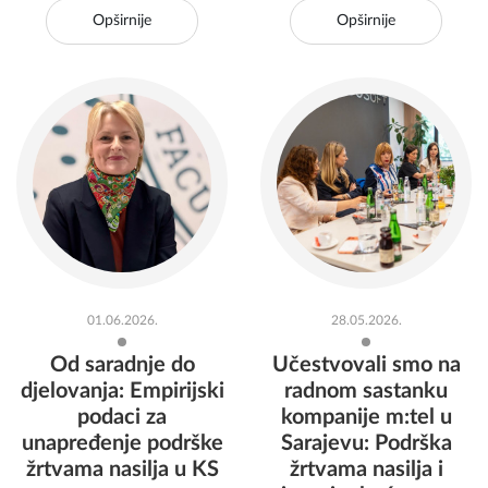
Opširnije
Opširnije
01.06.2026.
28.05.2026.
Od saradnje do
Učestvovali smo na
djelovanja: Empirijski
radnom sastanku
podaci za
kompanije m:tel u
unapređenje podrške
Sarajevu: Podrška
žrtvama nasilja u KS
žrtvama nasilja i