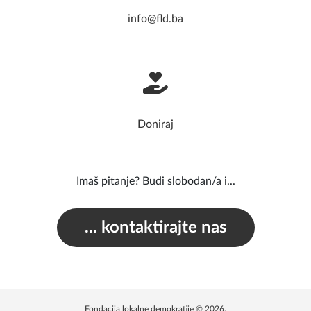
info@fld.ba
Doniraj
Imaš pitanje? Budi slobodan/a i...
... kontaktirajte nas
Fondacija lokalne demokratije © 2026.