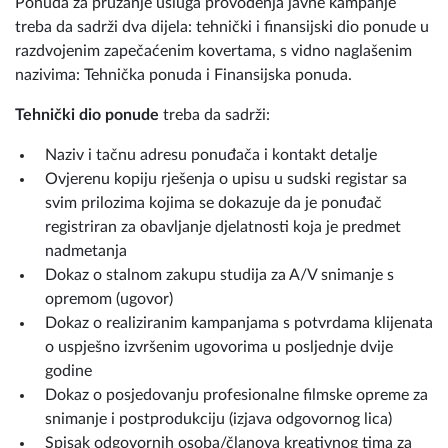
Ponuda za pružanje usluga provođenja javne kampanje
treba da sadrži dva dijela: tehnički i finansijski dio ponude u
razdvojenim zapečaćenim kovertama, s vidno naglašenim
nazivima: Tehnička ponuda i Finansijska ponuda.
Tehnički dio ponude
treba da sadrži:
Naziv i tačnu adresu ponuđača i kontakt detalje
Ovjerenu kopiju rješenja o upisu u sudski registar sa
svim prilozima kojima se dokazuje da je ponuđač
registriran za obavljanje djelatnosti koja je predmet
nadmetanja
Dokaz o stalnom zakupu studija za A/V snimanje s
opremom (ugovor)
Dokaz o realiziranim kampanjama s potvrdama klijenata
o uspješno izvršenim ugovorima u posljednje dvije
godine
Dokaz o posjedovanju profesionalne filmske opreme za
snimanje i postprodukciju (izjava odgovornog lica)
Spisak odgovornih osoba/članova kreativnog tima za