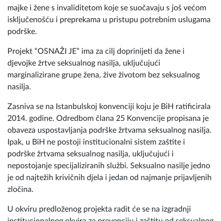
majke i žene s invaliditetom koje se suočavaju s još većom
isključenošću i preprekama u pristupu potrebnim uslugama
podrške.
Projekt “OSNAŽI JE” ima za cilj doprinijeti da žene i
djevojke žrtve seksualnog nasilja, uključujući
marginalizirane grupe žena, žive životom bez seksualnog
nasilja.
Zasniva se na Istanbulskoj konvenciji koju je BiH ratificirala
2014. godine. Odredbom člana 25 Konvencije propisana je
obaveza uspostavljanja podrške žrtvama seksualnog nasilja.
Ipak, u BiH ne postoji institucionalni sistem zaštite i
podrške žrtvama seksualnog nasilja, uključujući i
nepostojanje specijaliziranih službi. Seksualno nasilje jedno
je od najtežih krivičnih djela i jedan od najmanje prijavljenih
zločina.
U okviru predloženog projekta radit će se na izgradnji