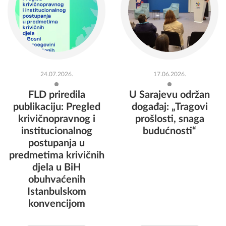
24.07.2026.
17.06.2026.
FLD priredila
U Sarajevu održan
publikaciju: Pregled
događaj: „Tragovi
krivičnopravnog i
prošlosti, snaga
institucionalnog
budućnosti“
postupanja u
predmetima krivičnih
djela u BiH
obuhvaćenih
Istanbulskom
konvencijom