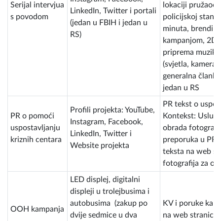
Serijal intervjua
lokaciji pružaoca
LinkedIn, Twitter i portali
s povodom
policijskoj stanic
(jedan u FBIH i jedan u
minuta, brendira
RS)
kampanjom, 2D a
priprema muzike
(svjetla, kamera,
generalna članka
jedan u RS
PR tekst o uspost
Profili projekta: YouTube,
PR o pomoći
Kontekst: Usluga
Instagram, Facebook,
uspostavljanju
obrada fotografi
LinkedIn, Twitter i
kriznih centara
preporuka u PR č
Website projekta
teksta na web st
fotografija za o
LED displej, digitalni
displeji u trolejbusima i
autobusima (zakup po
KV i poruke kam
OOH kampanja
dvije sedmice u dva
na web stranicu