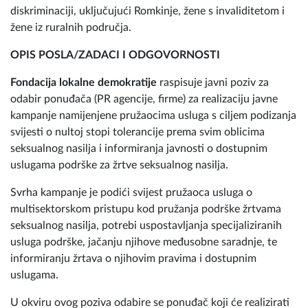
diskriminaciji, uključujući Romkinje, žene s invaliditetom i
žene iz ruralnih područja.
OPIS POSLA/ZADACI I ODGOVORNOSTI
Fondacija lokalne demokratije
raspisuje javni poziv za
odabir ponuđača (PR agencije, firme) za realizaciju javne
kampanje namijenjene pružaocima usluga s ciljem podizanja
svijesti o nultoj stopi tolerancije prema svim oblicima
seksualnog nasilja i informiranja javnosti o dostupnim
uslugama podrške za žrtve seksualnog nasilja.
Svrha kampanje je podići svijest pružaoca usluga o
multisektorskom pristupu kod pružanja podrške žrtvama
seksualnog nasilja, potrebi uspostavljanja specijaliziranih
usluga podrške, jačanju njihove međusobne saradnje, te
informiranju žrtava o njihovim pravima i dostupnim
uslugama.
U okviru ovog poziva odabire se ponuđač koji će realizirati