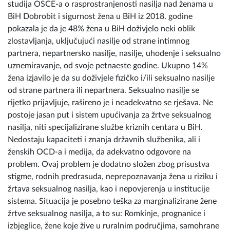
studija OSCE-a o rasprostranjenosti nasilja nad ženama u
BiH Dobrobit i sigurnost žena u BiH iz 2018. godine
pokazala je da je 48% žena u BiH doživjelo neki oblik
zlostavljanja, uključujući nasilje od strane intimnog
partnera, nepartnersko nasilje, nasilje, uhođenje i seksualno
uznemiravanje, od svoje petnaeste godine. Ukupno 14%
žena izjavilo je da su doživjele fizičko i/ili seksualno nasilje
od strane partnera ili nepartnera. Seksualno nasilje se
rijetko prijavljuje, rašireno je i neadekvatno se rješava. Ne
postoje jasan put i sistem upućivanja za žrtve seksualnog
nasilja, niti specijalizirane službe kriznih centara u BiH.
Nedostaju kapaciteti i znanja državnih službenika, ali i
ženskih OCD-a i medija, da adekvatno odgovore na
problem. Ovaj problem je dodatno složen zbog prisustva
stigme, rodnih predrasuda, neprepoznavanja žena u riziku i
žrtava seksualnog nasilja, kao i nepovjerenja u institucije
sistema. Situacija je posebno teška za marginalizirane žene
žrtve seksualnog nasilja, a to su: Romkinje, prognanice i
izbjeglice, žene koje žive u ruralnim područjima, samohrane