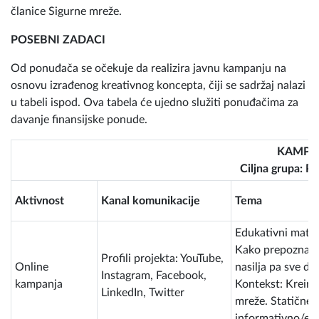
članice Sigurne mreže.
POSEBNI ZADACI
Od ponuđača se očekuje da realizira javnu kampanju na
osnovu izrađenog kreativnog koncepta, čiji se sadržaj nalazi
u tabeli ispod. Ova tabela će ujedno služiti ponuđačima za
davanje finansijske ponude.
KAMPA
Ciljna grupa: P
Aktivnost
Kanal komunikacije
Tema
Edukativni materi
Kako prepoznati
Profili projekta: YouTube,
Online
nasilja pa sve do
Instagram, Facebook,
kampanja
Kontekst: Kreira
LinkedIn, Twitter
mreže. Statične 
informativno/ed