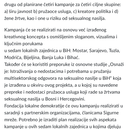
drugu od planirane četiri kampanje za četiri ciljne skupine:
a) širu javnost b) pružaoce usluga, c) kreatore politika i d)
žene žrtve, kao i one u riziku od seksualnog nasilja.
Kampanja će se realizirati na osnovu već izrađenog
kreativnog koncepta s osmišljenim sloganom, vizualima i
ključnim porukama
u sedam lokalnih zajednica u BiH: Mostar, Sarajevo, Tuzla,
Modriča, Bijeljina, Banja Luka i Bihać.
Također će se koristiti preporuke iz osnovne studije „Osnaži
je: Istraživanja o nedostacima i potrebama u pružanju
multisektorskog odgovora na seksualno nasilje u BiH“ koja
je izrađena u okviru ovog projekta, a u kojoj su navedene
prepreke i nedostaci pružaoca usluga koji rade sa žrtvama
seksualnog nasilja u Bosni i Hercegovini.
Fondacija lokalne demokratije će ovu kampanju realizirati u
saradnji s partnerskim organizacijama, članicama Sigurne
mreže. Potrebno je izraditi plan realizacije svih aspekata
kampanje u ovih sedam lokalnih zajednica u kojima djeluju