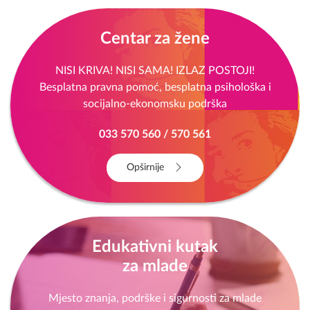
Centar za žene
NISI KRIVA! NISI SAMA! IZLAZ POSTOJI!
Besplatna pravna pomoć, besplatna psihološka i
socijalno-ekonomsku podrška
033 570 560 / 570 561
Opširnije
Edukativni kutak
za mlade
Mjesto znanja, podrške i sigurnosti za mlade