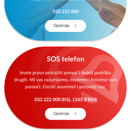
033 222 000
Opširnije
SOS telefon
Imate pravo potražiti pomoć i dobiti podršku
drugih. Mi vas razumijemo, možemo i hoćemo vam
pomoći. Ostati anonimni i pozovite nas.
033 222 000 (KS), 1265 (FBiH)
Opširnije