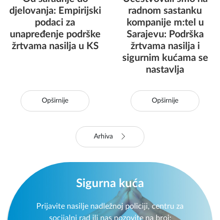
djelovanja: Empirijski
radnom sastanku
podaci za
kompanije m:tel u
unapređenje podrške
Sarajevu: Podrška
žrtvama nasilja u KS
žrtvama nasilja i
sigurnim kućama se
nastavlja
Opširnije
Opširnije
Arhiva
Sigurna kuća
Prijavite nasilje nadležnoj policiji, centru za
socijalni rad ili nas pozovite na broj: