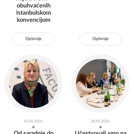
obuhvaćenih
Istanbulskom
konvencijom
Opširnije
Opširnije
01.06.2026.
28.05.2026.
Od saradnje do
Učestvovali smo na