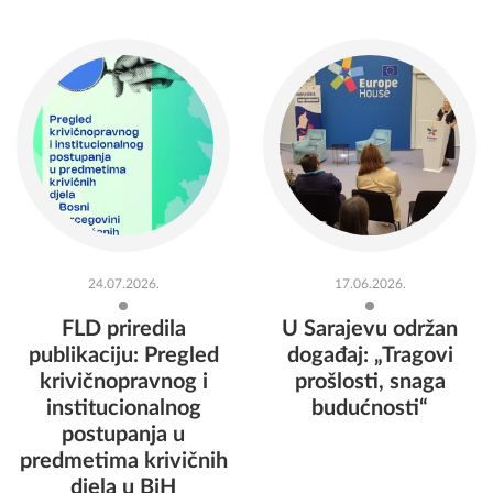
24.07.2026.
17.06.2026.
FLD priredila
U Sarajevu održan
publikaciju: Pregled
događaj: „Tragovi
krivičnopravnog i
prošlosti, snaga
institucionalnog
budućnosti“
postupanja u
predmetima krivičnih
djela u BiH