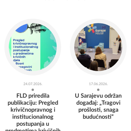
24.07.2026.
17.06.2026.
FLD priredila
U Sarajevu održan
publikaciju: Pregled
događaj: „Tragovi
krivičnopravnog i
prošlosti, snaga
institucionalnog
budućnosti“
postupanja u