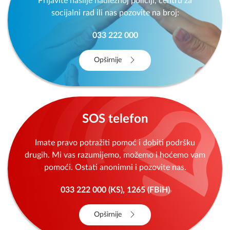
Prijavite nasilje nadležnoj policiji, centru za
socijalni rad ili nas pozovite na broj:
033 222 000
Opširnije
SOS telefon
Imate pravo potražiti pomoć i dobiti podršku
drugih. Mi vas razumijemo, možemo i hoćemo vam
pomoći. Ostati anonimni i pozovite nas.
033 222 000 (KS), 1265 (FBiH)
Opširnije