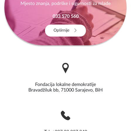
Mjesto znanja, podrške i sigurnosti za mlade
033 570 560
Opširnije
Fondacija lokalne demokratije
Bravadžiluk bb, 71000 Sarajevo, BiH