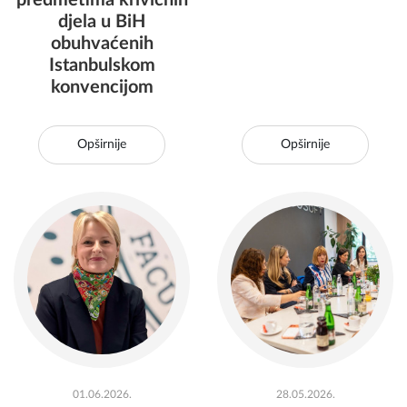
predmetima krivičnih
djela u BiH
obuhvaćenih
Istanbulskom
konvencijom
Opširnije
Opširnije
01.06.2026.
28.05.2026.