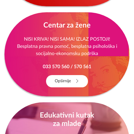
Centar za žene
NISI KRIVA! NISI SAMA! IZLAZ POSTOJI!
Besplatna pravna pomoć, besplatna psihološka i
socijalno-ekonomsku podrška
033 570 560 / 570 561
Opširnije
Edukativni kutak
za mlade