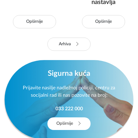
nastavlja
Opširnije
Opširnije
Arhiva
Sigurna kuća
Prijavite nasilje nadležnoj policiji, centru za
socijalni rad ili nas pozovite na broj:
033 222 000
Opširnije