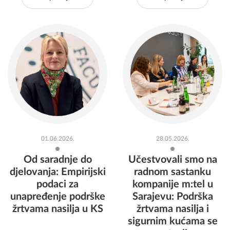
01.06.2026.
28.05.2026.
Od saradnje do
Učestvovali smo na
djelovanja: Empirijski
radnom sastanku
podaci za
kompanije m:tel u
unapređenje podrške
Sarajevu: Podrška
žrtvama nasilja u KS
žrtvama nasilja i
sigurnim kućama se