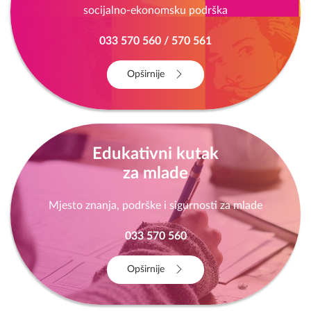
socijalno-ekonomsku podrška
033 570 560 / 570 561
Opširnije
Edukativni kutak
za mlade
Mjesto znanja, podrške i sigurnosti za mlade
033 570 560
Opširnije