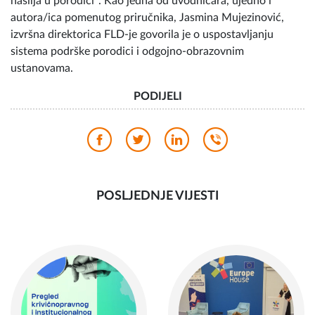
nasilja u porodici“. Kao jedna od uvodničara, ujedno i
autora/ica pomenutog priručnika, Jasmina Mujezinović,
izvršna direktorica FLD-je govorila je o uspostavljanju
sistema podrške porodici i odgojno-obrazovnim
ustanovama.
PODIJELI
POSLJEDNJE VIJESTI