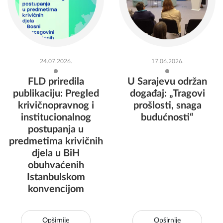
24.07.2026.
17.06.2026.
FLD priredila
U Sarajevu održan
publikaciju: Pregled
događaj: „Tragovi
krivičnopravnog i
prošlosti, snaga
institucionalnog
budućnosti“
postupanja u
predmetima krivičnih
djela u BiH
obuhvaćenih
Istanbulskom
konvencijom
Opširnije
Opširnije