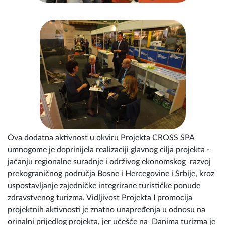
Ova dodatna aktivnost u okviru Projekta CROSS SPA
umnogome je doprinijela realizaciji glavnog cilja projekta -
jačanju regionalne suradnje i održivog ekonomskog razvoj
prekograničnog područja Bosne i Hercegovine i Srbije, kroz
uspostavljanje zajedničke integrirane turističke ponude
zdravstvenog turizma. Vidljivost Projekta I promocija
projektnih aktivnosti je znatno unapređenja u odnosu na
orinalni prijedlog projekta, jer učešće na Danima turizma je