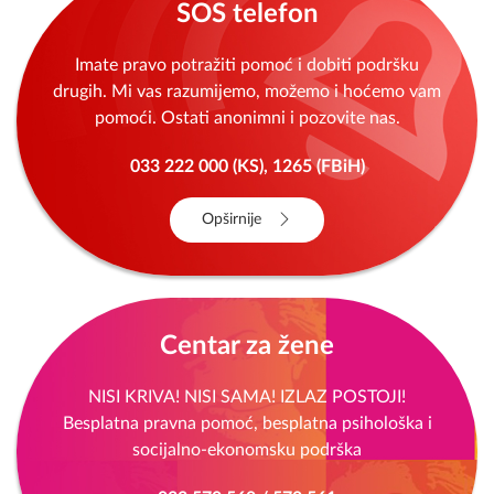
SOS telefon
Imate pravo potražiti pomoć i dobiti podršku
drugih. Mi vas razumijemo, možemo i hoćemo vam
pomoći. Ostati anonimni i pozovite nas.
033 222 000 (KS), 1265 (FBiH)
Opširnije
Centar za žene
NISI KRIVA! NISI SAMA! IZLAZ POSTOJI!
Besplatna pravna pomoć, besplatna psihološka i
socijalno-ekonomsku podrška