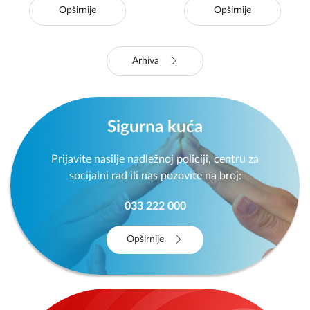
Opširnije
Opširnije
Arhiva
Sigurna kuća
Prijavite nasilje nadležnoj policiji, centru za
socijalni rad ili nas pozovite na broj:
033 222 000
Opširnije