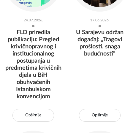
24.07.2026.
17.06.2026.
FLD priredila
U Sarajevu održan
publikaciju: Pregled
događaj: „Tragovi
krivičnopravnog i
prošlosti, snaga
institucionalnog
budućnosti“
postupanja u
predmetima krivičnih
djela u BiH
obuhvaćenih
Istanbulskom
konvencijom
Opširnije
Opširnije