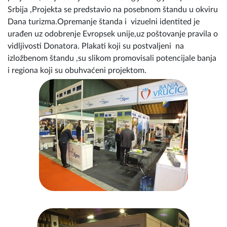
Srbija ,Projekta se predstavio na posebnom štandu u okviru
Dana turizma.Opremanje štanda i vizuelni identited je
urađen uz odobrenje Evropsek unije,uz poštovanje pravila o
vidljivosti Donatora. Plakati koji su postvaljeni na
izložbenom štandu ,su slikom promovisali potencijale banja
i regiona koji su obuhvaćeni projektom.