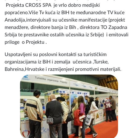
Projekta CROSS SPA je vrlo dobro medijski
popraćeno.Više Tv kuća iz BIH te međunarodne TV kuće
Anadolija,intervjuisali su učesnike manifestacije (projekt
menadžere, direktore banja iz Bih , direktora TO Zapadna
Srbija te prestavnike ostalih učesnika iz Srbije) i emitovali
priloge o Projektu .
Uspotavljeni su poslovni kontakti sa turističkim
organizacijama iz BiH i zemalja učesnica ,Turske,
Bahreina,Hrvatske i razmijenjeni promotivni materijali.