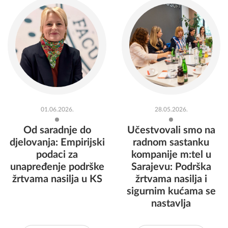
01.06.2026.
28.05.2026.
Od saradnje do
Učestvovali smo na
djelovanja: Empirijski
radnom sastanku
podaci za
kompanije m:tel u
unapređenje podrške
Sarajevu: Podrška
žrtvama nasilja u KS
žrtvama nasilja i
sigurnim kućama se
nastavlja