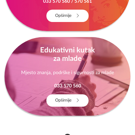
033 570 560 / 570 561
Opširnije
Edukativni kutak
za mlade
Mjesto znanja, podrške i sigurnosti za mlade
033 570 560
Opširnije