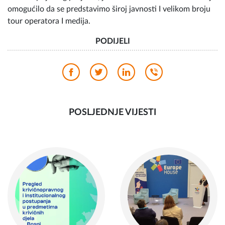
omogućilo da se predstavimo široj javnosti I velikom broju
tour operatora I medija.
PODIJELI
POSLJEDNJE VIJESTI