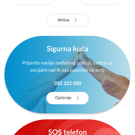
Opširnije
Opširnije
Arhiva
Sigurna kuća
Prijavite nasilje nadležnoj policiji, centru za
socijalni rad ili nas pozovite na broj:
033 222 000
Opširnije