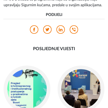
Mostar, Zenica i Tuzla) u iznosima od 100.000 do 255.000
KM, a u skladu sa programima koje su organizacije, koje
upravljaju Sigurnim kućama, predale u svojim aplikacijama.
PODIJELI
POSLJEDNJE VIJESTI