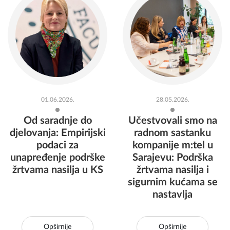
01.06.2026.
28.05.2026.
Od saradnje do
Učestvovali smo na
djelovanja: Empirijski
radnom sastanku
podaci za
kompanije m:tel u
unapređenje podrške
Sarajevu: Podrška
žrtvama nasilja u KS
žrtvama nasilja i
sigurnim kućama se
nastavlja