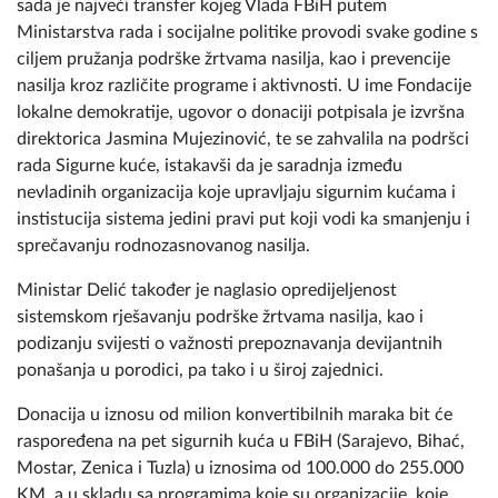
Donacija u vrijednosti od milion konvertibilnih maraka do
sada je najveći transfer kojeg Vlada FBiH putem
Ministarstva rada i socijalne politike provodi svake godine s
ciljem pružanja podrške žrtvama nasilja, kao i prevencije
nasilja kroz različite programe i aktivnosti. U ime Fondacije
lokalne demokratije, ugovor o donaciji potpisala je izvršna
direktorica Jasmina Mujezinović, te se zahvalila na podršci
rada Sigurne kuće, istakavši da je saradnja između
nevladinih organizacija koje upravljaju sigurnim kućama i
instistucija sistema jedini pravi put koji vodi ka smanjenju i
sprečavanju rodnozasnovanog nasilja.
Ministar Delić također je naglasio opredijeljenost
sistemskom rješavanju podrške žrtvama nasilja, kao i
podizanju svijesti o važnosti prepoznavanja devijantnih
ponašanja u porodici, pa tako i u široj zajednici.
Donacija u iznosu od milion konvertibilnih maraka bit će
raspoređena na pet sigurnih kuća u FBiH (Sarajevo, Bihać,