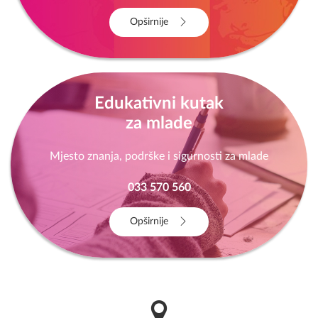
033 570 560 / 570 561
Opširnije
Edukativni kutak
za mlade
Mjesto znanja, podrške i sigurnosti za mlade
033 570 560
Opširnije