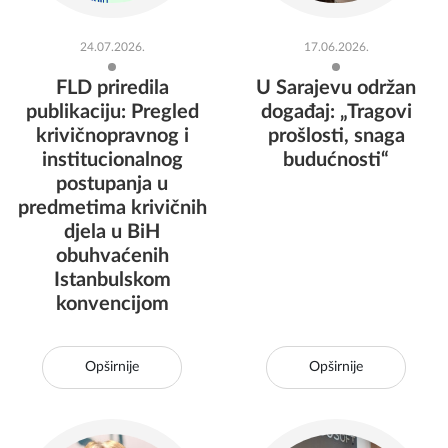
24.07.2026.
17.06.2026.
FLD priredila
U Sarajevu održan
publikaciju: Pregled
događaj: „Tragovi
krivičnopravnog i
prošlosti, snaga
institucionalnog
budućnosti“
postupanja u
predmetima krivičnih
djela u BiH
obuhvaćenih
Istanbulskom
konvencijom
Opširnije
Opširnije