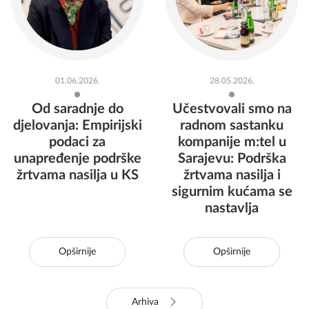
01.06.2026.
28.05.2026.
Od saradnje do
Učestvovali smo na
djelovanja: Empirijski
radnom sastanku
podaci za
kompanije m:tel u
unapređenje podrške
Sarajevu: Podrška
žrtvama nasilja u KS
žrtvama nasilja i
sigurnim kućama se
nastavlja
Opširnije
Opširnije
Arhiva