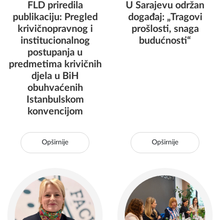
FLD priredila
U Sarajevu održan
publikaciju: Pregled
događaj: „Tragovi
krivičnopravnog i
prošlosti, snaga
institucionalnog
budućnosti“
postupanja u
predmetima krivičnih
djela u BiH
obuhvaćenih
Istanbulskom
konvencijom
Opširnije
Opširnije