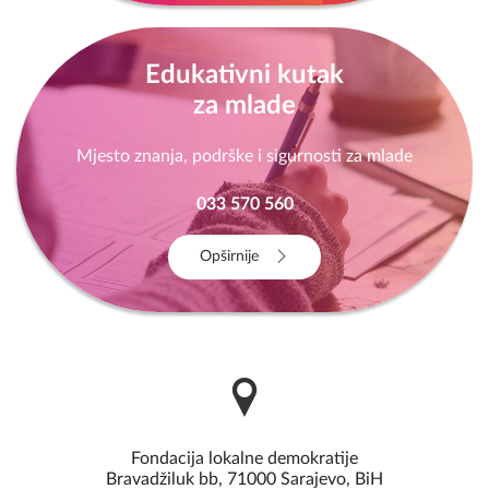
Edukativni kutak
za mlade
Mjesto znanja, podrške i sigurnosti za mlade
033 570 560
Opširnije
Fondacija lokalne demokratije
Bravadžiluk bb, 71000 Sarajevo, BiH