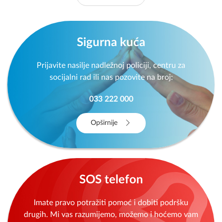
Sigurna kuća
Prijavite nasilje nadležnoj policiji, centru za
socijalni rad ili nas pozovite na broj:
033 222 000
Opširnije
SOS telefon
Imate pravo potražiti pomoć i dobiti podršku
drugih. Mi vas razumijemo, možemo i hoćemo vam