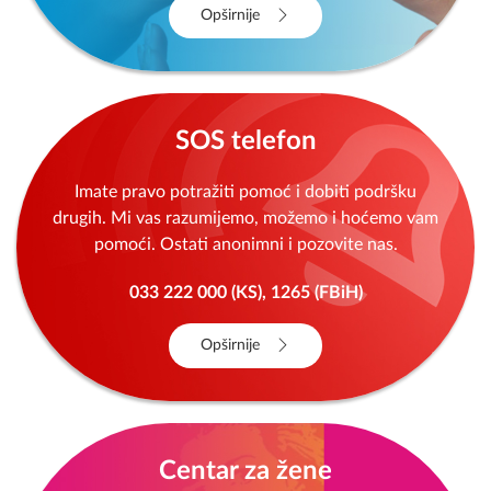
Opširnije
SOS telefon
Imate pravo potražiti pomoć i dobiti podršku
drugih. Mi vas razumijemo, možemo i hoćemo vam
pomoći. Ostati anonimni i pozovite nas.
033 222 000 (KS), 1265 (FBiH)
Opširnije
Centar za žene