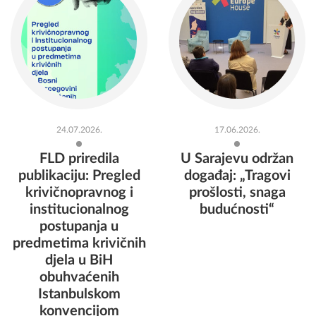
24.07.2026.
17.06.2026.
FLD priredila
U Sarajevu održan
publikaciju: Pregled
događaj: „Tragovi
krivičnopravnog i
prošlosti, snaga
institucionalnog
budućnosti“
postupanja u
predmetima krivičnih
djela u BiH
obuhvaćenih
Istanbulskom
konvencijom