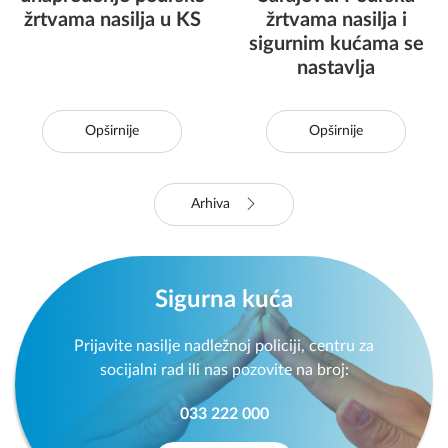
žrtvama nasilja u KS
žrtvama nasilja i
sigurnim kućama se
nastavlja
Opširnije
Opširnije
Arhiva
Sigurna kuća
Prijavite nasilje nadležnoj policiji, centru za
socijalni rad ili nas pozovite na broj:
033 222 000