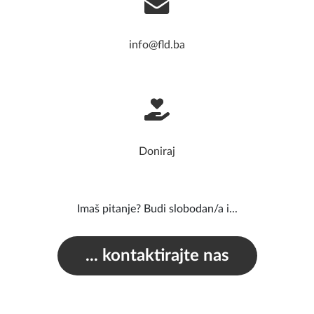
info@fld.ba
Doniraj
Imaš pitanje? Budi slobodan/a i...
... kontaktirajte nas