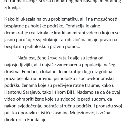
retraumatizacije, stresa i dodatnog narušavanja mentalnog
zdravlja.
Kako bi ukazala na ovu problematiku, ali i na mogućnosti
besplatne psihološke podrške, Fondacija lokalne
demokratije realizirala je kratki animirani video u kojem se
jasno poručuje: svjedokinje ratnih zločina imaju pravo na
besplatnu psihološku i pravnu pomoć.
- Nažalost, žene žrtve rata i dalje su jedna od
najosjetljivijih, ali i najviše zanemarena populacija našeg
društva. Fondacija lokalne demokratije dugi niz godina
pruža besplatnu pravnu, psihološku i socio-ekonomsku
podršku ženama koje su preživjele ratne traume, kako u
Kantonu Sarajevo, tako i širom BiH. Nadamo se da će ovaj
video ohrabriti žene koje su svjedočile pred sudom, da
nakon svjedočenja, potraže stručnu podršku i pronađu svoj
put ka oporavku - ističe Jasmina Mujezinović, izvršna
direktorica Fondacije.