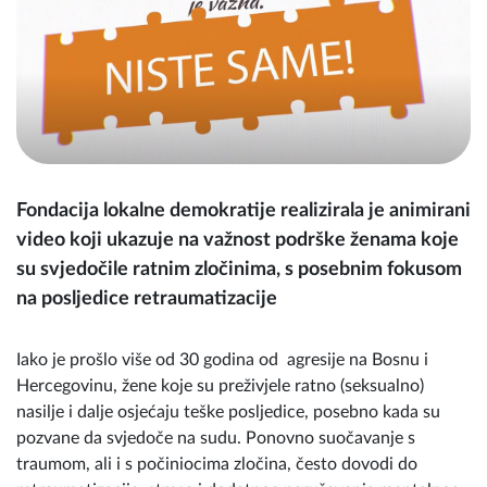
Fondacija lokalne demokratije realizirala je animirani
video koji ukazuje na važnost podrške ženama koje
su svjedočile ratnim zločinima, s posebnim fokusom
na posljedice retraumatizacije
Iako je prošlo više od 30 godina od agresije na Bosnu i
Hercegovinu, žene koje su preživjele ratno (seksualno)
nasilje i dalje osjećaju teške posljedice, posebno kada su
pozvane da svjedoče na sudu. Ponovno suočavanje s
traumom, ali i s počiniocima zločina, često dovodi do