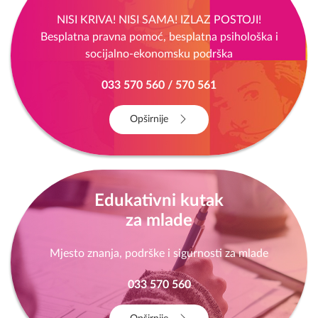
NISI KRIVA! NISI SAMA! IZLAZ POSTOJI!
Besplatna pravna pomoć, besplatna psihološka i
socijalno-ekonomsku podrška
033 570 560 / 570 561
Opširnije
Edukativni kutak
za mlade
Mjesto znanja, podrške i sigurnosti za mlade
033 570 560