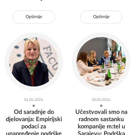
Opširnije
Opširnije
01.06.2026.
28.05.2026.
Od saradnje do
Učestvovali smo na
djelovanja: Empirijski
radnom sastanku
podaci za
kompanije m:tel u
unapređenje podrške
Sarajevu: Podrška