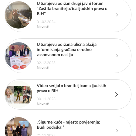
U Sarajevu održan drugi javni forum
"Zaštita branitelja/ica ljudskih prava u
BiH”
01.02.2024.
Novosti
U Sarajevu održana ulična akcija
informisanja građana o rodno
zasnovanom nasilju
02.12.2023.
Novosti
Video serijal o braniteljicama ljudskih
prava u BiH
30.11.2023.
Novosti
„Sigurne kuće - mjesto povjerenja:
Budi podrška!”
21.11.2023.