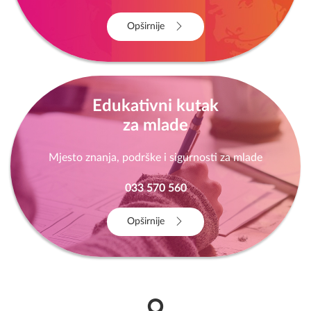
Opširnije
Edukativni kutak
za mlade
Mjesto znanja, podrške i sigurnosti za mlade
033 570 560
Opširnije