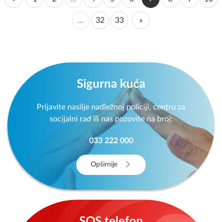
...
32
33
»
Sigurna kuća
Prijavite nasilje nadležnoj policiji, centru za
socijalni rad ili nas pozovite na broj:
033 222 000
Opširnije
SOS telefon