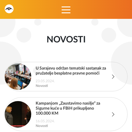
NOVOSTI
U Sarajevu održan tematski sastanak za
pružatelje besplatne pravne pomoći
23.05.2024.
Novosti
Kampanjom „Zaustavimo nasilje“ za
Sigurne kuće u FBiH prikupljeno
100.000 KM
16.05.2024.
Novosti