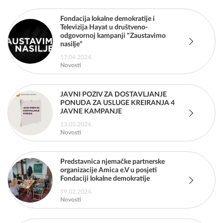
Fondacija lokalne demokratije i
Televizija Hayat u društveno-
odgovornoj kampanji "Zaustavimo
nasilje"
17.04.2024.
Novosti
JAVNI POZIV ZA DOSTAVLJANJE
PONUDA ZA USLUGE KREIRANJA 4
JAVNE KAMPANJE
13.03.2024.
Novosti
Predstavnica njemačke partnerske
organizacije Amica e.V u posjeti
Fondaciji lokalne demokratije
19.02.2024.
Novosti