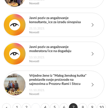
Novosti
Javni poziv za angažovanje
konsultanta_ice za izradu sinopsisa
21.11.2023.
Novosti
Javni poziv za angažovanje
moderatora/ice na događaju
13.10.2023.
Novosti
Vrijedne žene iz "Malog ženskog kutka"
predstavile svoje proizvode na
sajmovima u Prozoru-Rami i Stocu
11.10.2023.
Novosti
«
1
2
...
4
5
6
7
8
9
10