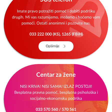
Imate pravo potražiti pomoć i dobiti podršku
drugih. Mi vas razumijemo, možemo i hoćemo vam
pomoći. Ostati anonimni i pozovite nas.
033 222 000 (KS), 1265 (FBiH)
Opširnije
Centar za žene
NISI KRIVA! NISI SAMA! IZLAZ POSTOJI!
Besplatna pravna pomoć, besplatna psihološka i
socijalno-ekonomsku podrška
033 570 560 / 570 561