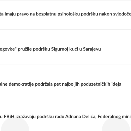
ta imaju pravo na besplatnu psihološku podršku nakon svjedoč
govke“ pružile podršku Sigurnoj kući u Sarajevu
alne demokratije podržala pet najboljih poduzetničkih ideja
u FBiH izražavaju podršku radu Adnana Delića, Federalnog minist