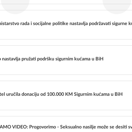
istarstvo rada i socijalne politike nastavlja podržavati sigurne 
 nastavlja pružati podršku sigurnim kućama u BiH
tel uručila donaciju od 100.000 KM Sigurnim kućama u BiH
O VIDEO: Progovorimo - Seksualno nasilje može se desiti svak