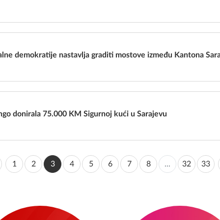
alne demokratije nastavlja graditi mostove između Kantona Sar
go donirala 75.000 KM Sigurnoj kući u Sarajevu
1
2
3
4
5
6
7
8
...
32
33