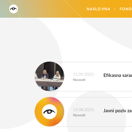
NASLOVNA
FOND
11.09.2025.
Efikasna sara
Novosti
15.08.2025.
Javni poziv z
Novosti