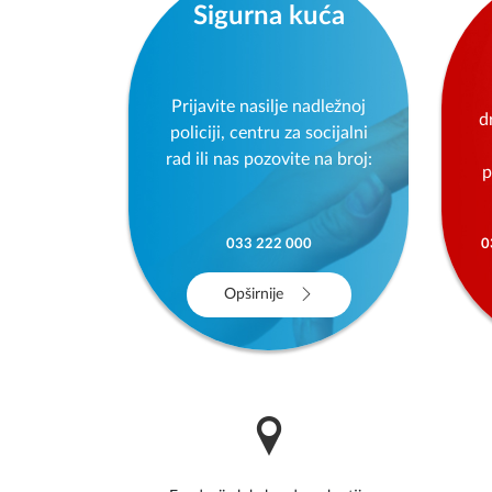
Sigurna kuća
Prijavite nasilje nadležnoj
d
policiji, centru za socijalni
rad ili nas pozovite na broj:
p
033 222 000
0
Opširnije