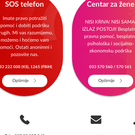
SOS telefon
Centar za žene
Imate pravo potražiti
NISI KRIVA! NISI SAMA
pomoć i dobiti podršku
IZLAZ POSTOJI! Besplat
rugih. Mi vas razumijemo,
pravna pomoć, besplatn
možemo i hoćemo vam
psihološka i socijalno-
omoći. Ostati anonimni i
ekonomsku podrška
pozovite nas.
33 222 000 (KS), 1265 (FBiH)
033 570 560 / 570 561
Opširnije
Opširnije