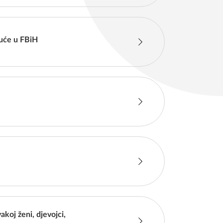
kuće u FBiH
oj ženi, djevojci,