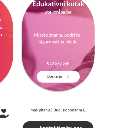
Edukativni kutak
za mlade
!
na
a
Mjesto znanja, podrške i
sigurnosti za mlade
033 570 560
Opširnije
Imaš pitanje? Budi slobodan/a i...