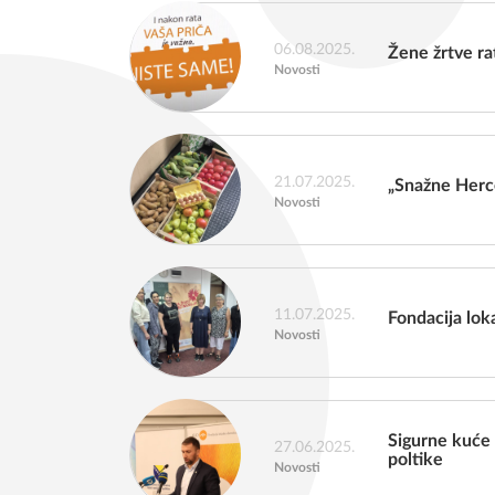
06.08.2025.
Žene žrtve ra
Novosti
21.07.2025.
„Snažne Herce
Novosti
11.07.2025.
Fondacija lok
Novosti
Sigurne kuće 
27.06.2025.
poltike
Novosti