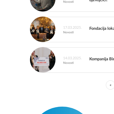
djevojčici!
Novosti
17.03.2025.
Fondacija lok
Novosti
14.03.2025.
Kompanija Bin
Novosti
«